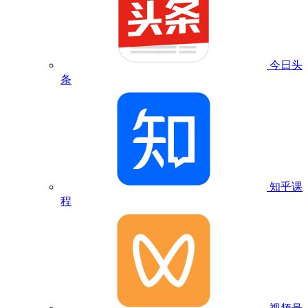
今日头
条
知乎课
程