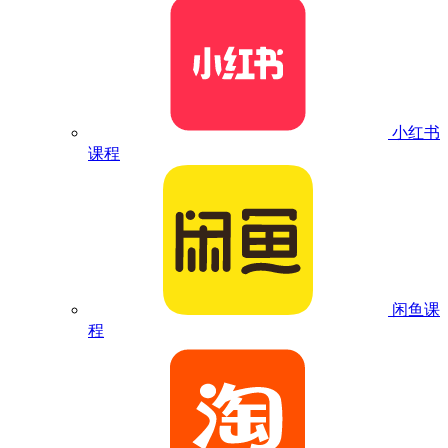
小红书
课程
闲鱼课
程