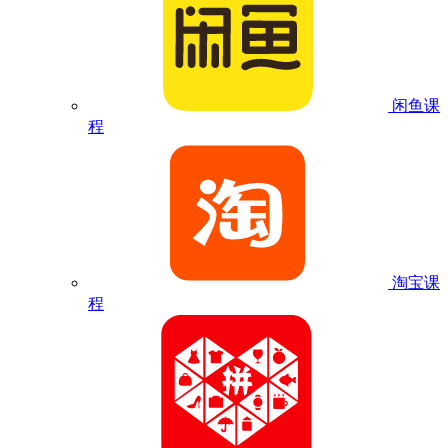
闲鱼课
程
淘宝课
程