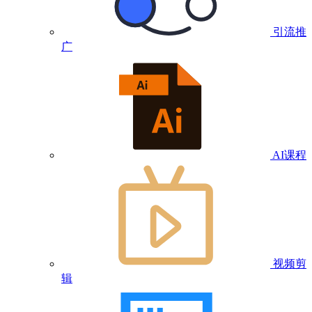
引流推
广
AI课程
视频剪
辑