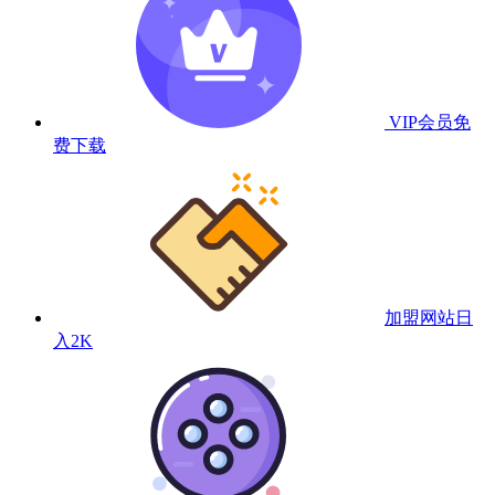
VIP会员
免
费下载
加盟网站
日
入2K