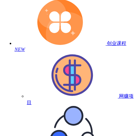
创业课程
NEW
网赚项
目