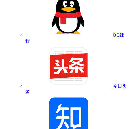
QQ课
程
今日头
条