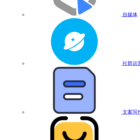
自媒体
社群运
文案写