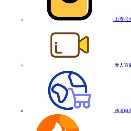
电商带
无人直
跨境电