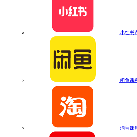
小红书
闲鱼课
淘宝课