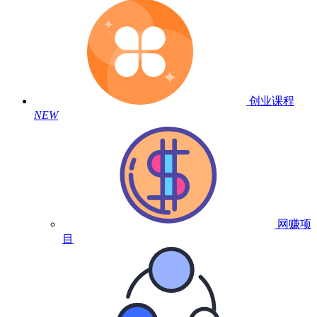
创业课程
NEW
网赚项
目