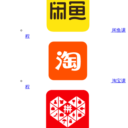
闲鱼课
程
淘宝课
程