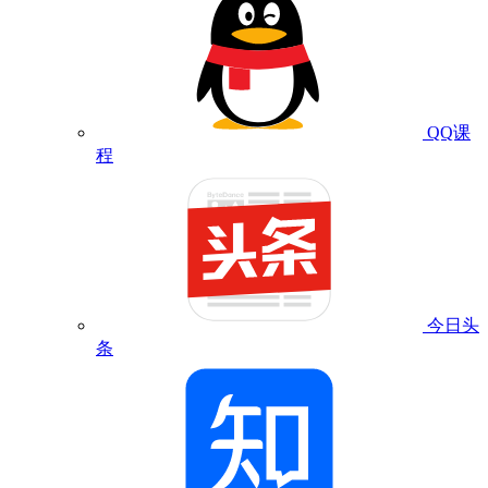
QQ课
程
今日头
条