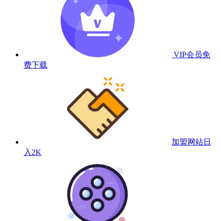
VIP会员
免
费下载
加盟网站
日
入2K