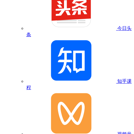
今日头
条
知乎课
程