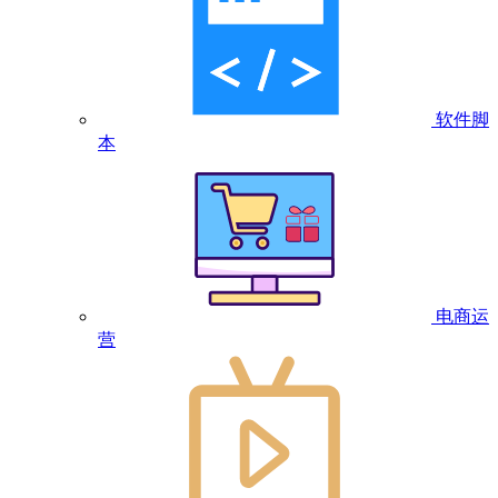
软件脚
本
电商运
营