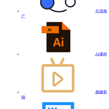
引流推
广
AI课程
视频剪
辑