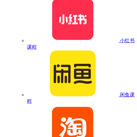
小红书
课程
闲鱼课
程