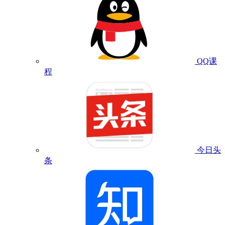
QQ课
程
今日头
条