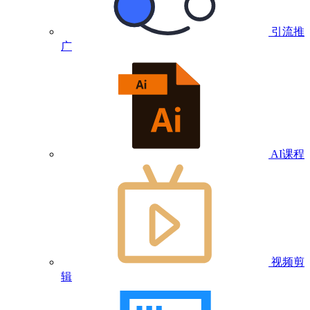
引流推
广
AI课程
视频剪
辑