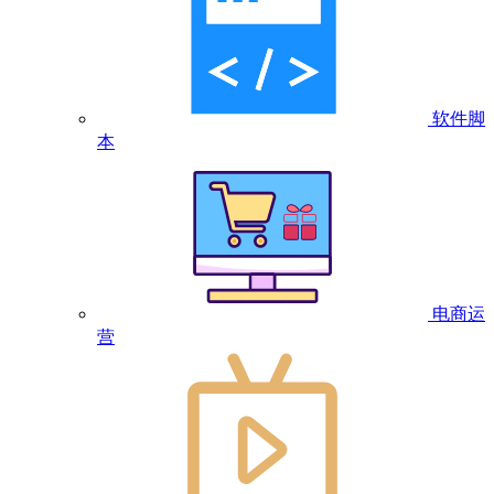
软件脚
本
电商运
营