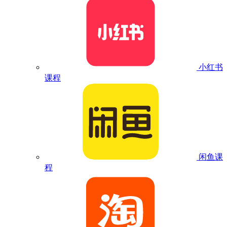
小红书
课程
闲鱼课
程