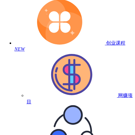
创业课程
NEW
网赚项
目