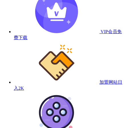
VIP会员
免
费下载
加盟网站
日
入2K