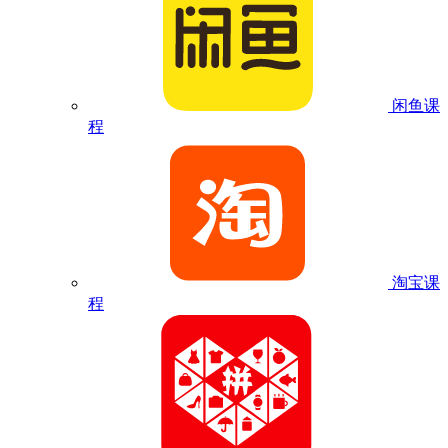
闲鱼课
程
淘宝课
程