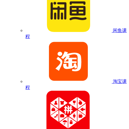
闲鱼课
程
淘宝课
程