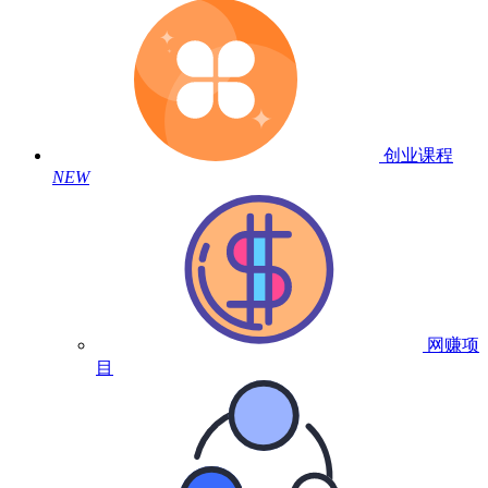
创业课程
NEW
网赚项
目