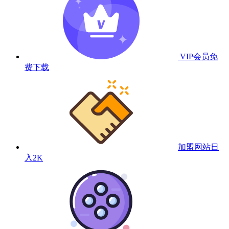
VIP会员
免
费下载
加盟网站
日
入2K