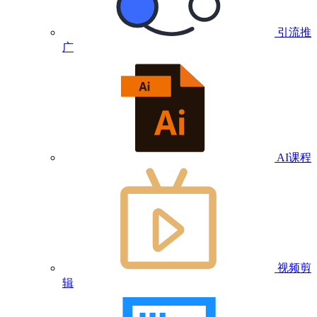
引流推
广
AI课程
视频剪
辑