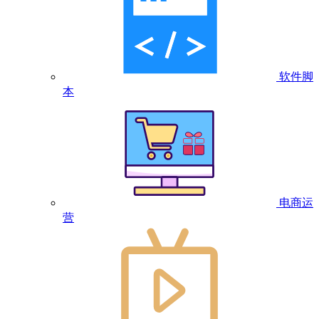
软件脚
本
电商运
营