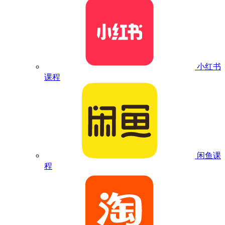
小红书
课程
闲鱼课
程