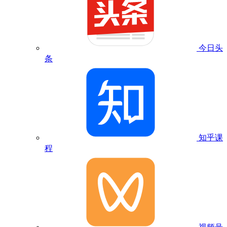
今日头
条
知乎课
程