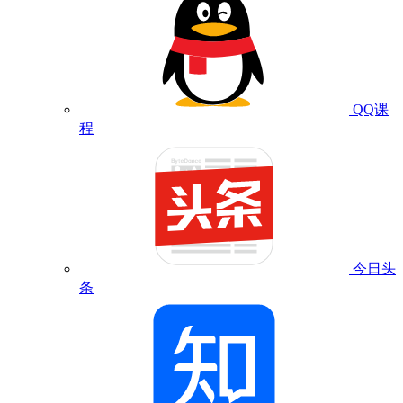
QQ课
程
今日头
条