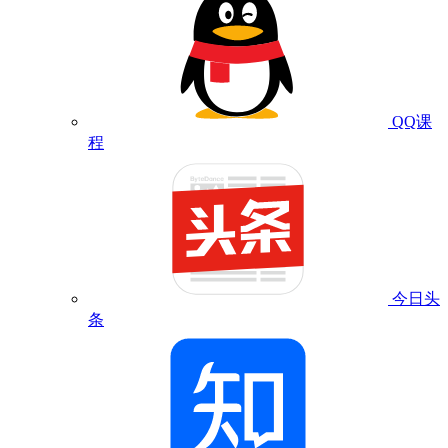
QQ课
程
今日头
条