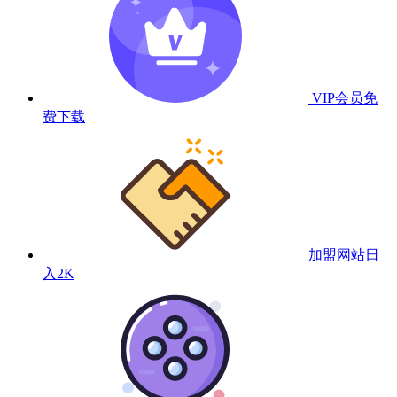
VIP会员
免
费下载
加盟网站
日
入2K