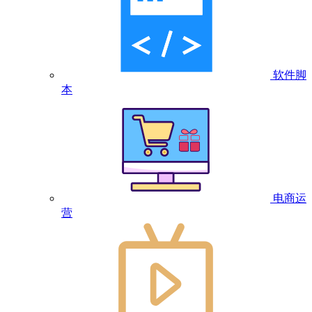
软件脚
本
电商运
营