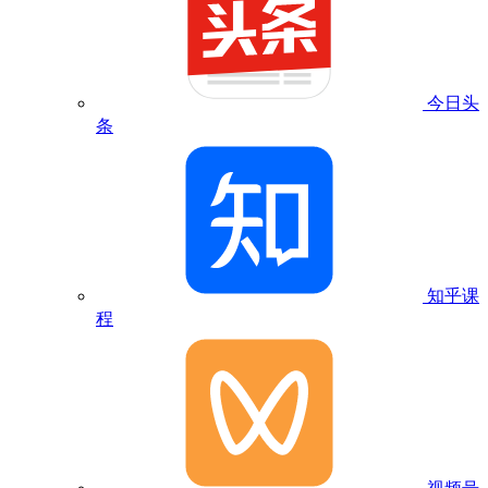
今日头
条
知乎课
程