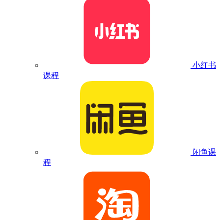
小红书
课程
闲鱼课
程