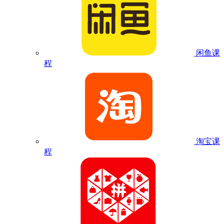
闲鱼课
程
淘宝课
程