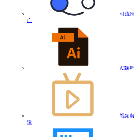
引流推
广
AI课程
视频剪
辑