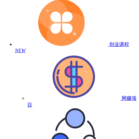
创业课程
NEW
网赚项
目