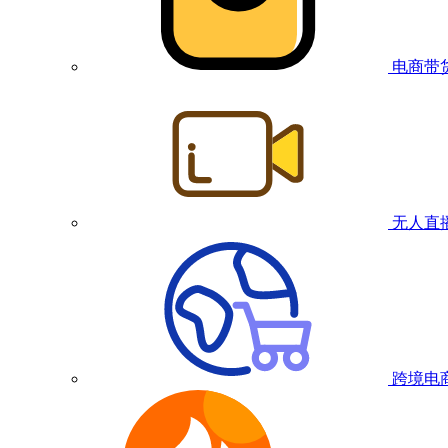
电商带
无人直
跨境电