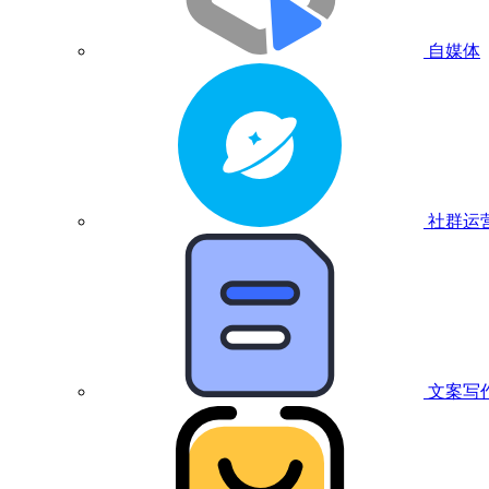
自媒体
社群运
文案写