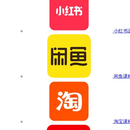
小红书
闲鱼课
淘宝课