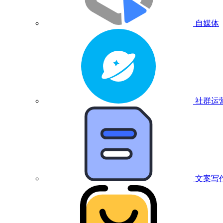
自媒体
社群运
文案写