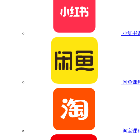
小红书
闲鱼课
淘宝课