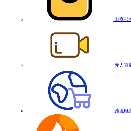
电商带
无人直
跨境电