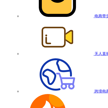
电商带
无人直
跨境电