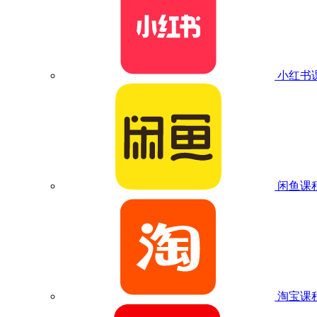
小红书
闲鱼课
淘宝课