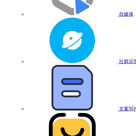
自媒体
社群运
文案写