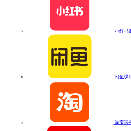
小红书
闲鱼课
淘宝课