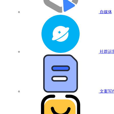
自媒体
社群运
文案写