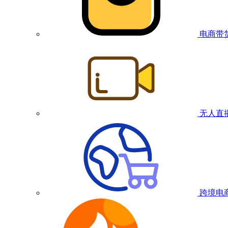
电商带
无人直
跨境电