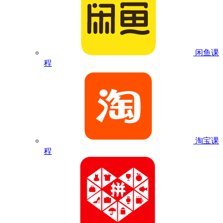
闲鱼课
程
淘宝课
程