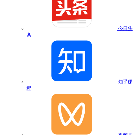
今日头
条
知乎课
程