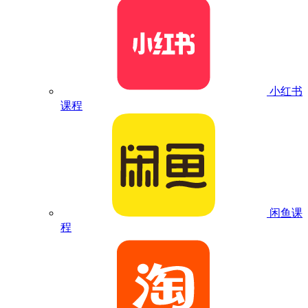
小红书
课程
闲鱼课
程