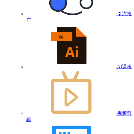
引流推
广
AI课程
视频剪
辑