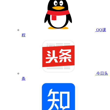
QQ课
程
今日头
条