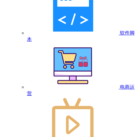
软件脚
本
电商运
营