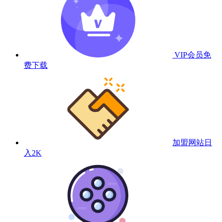
VIP会员
免
费下载
加盟网站
日
入2K