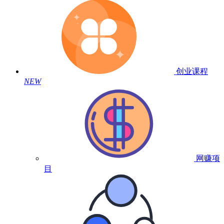
创业课程
NEW
网赚项
目