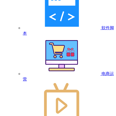
软件脚
本
电商运
营