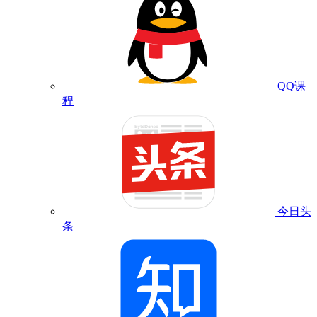
QQ课
程
今日头
条