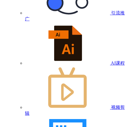
引流推
广
AI课程
视频剪
辑