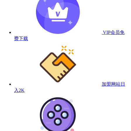
VIP会员
免
费下载
加盟网站
日
入2K