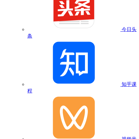
今日头
条
知乎课
程