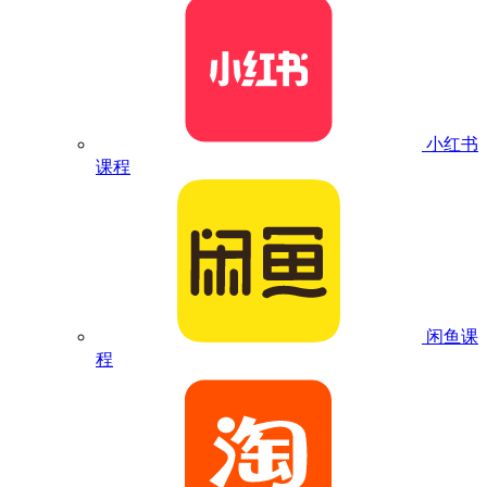
小红书
课程
闲鱼课
程