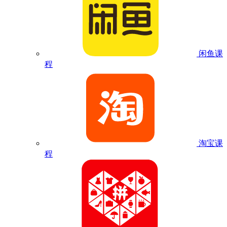
闲鱼课
程
淘宝课
程