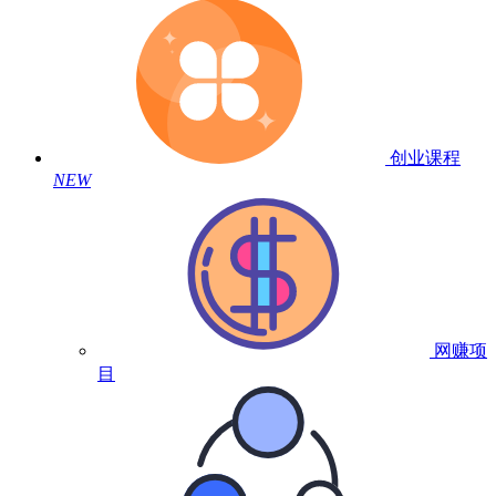
创业课程
NEW
网赚项
目