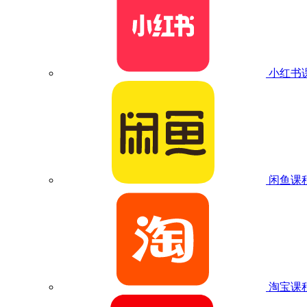
小红书
闲鱼课
淘宝课