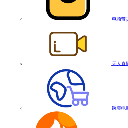
电商带
无人直
跨境电