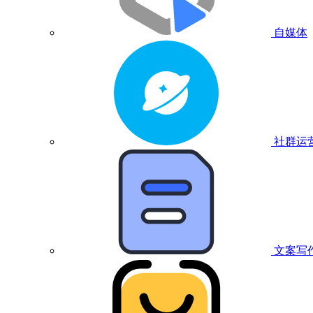
自媒体
社群运
文案写