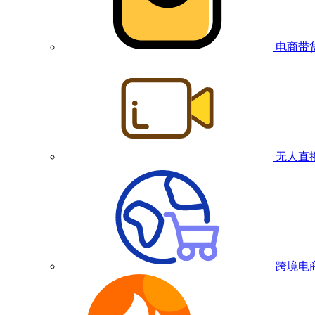
电商带
无人直
跨境电