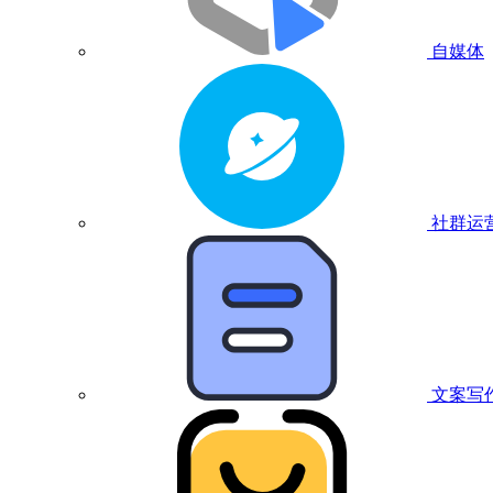
自媒体
社群运
文案写