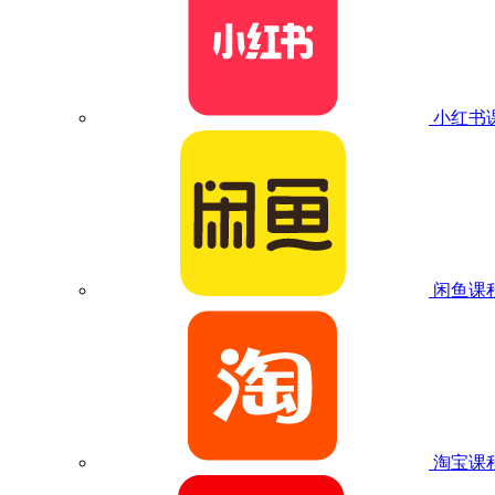
小红书
闲鱼课
淘宝课