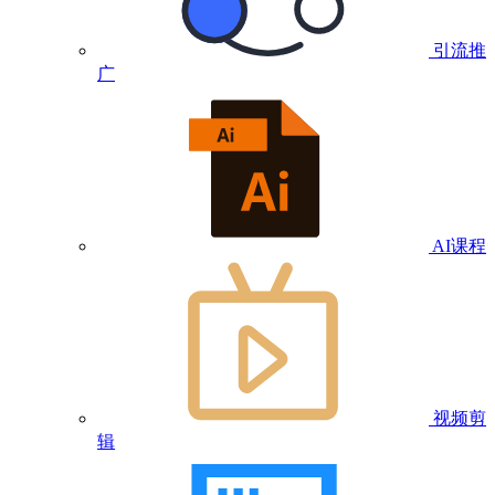
引流推
广
AI课程
视频剪
辑