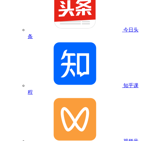
今日头
条
知乎课
程