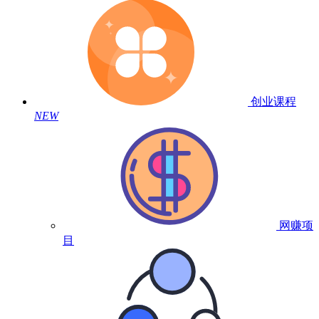
创业课程
NEW
网赚项
目