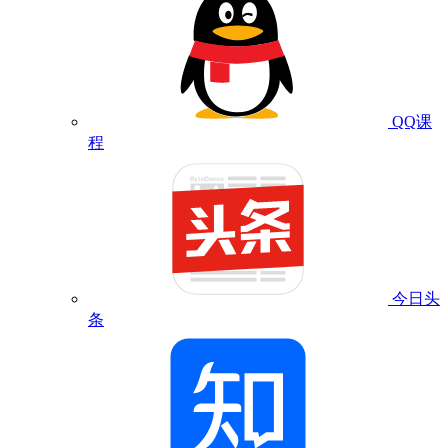
QQ课
程
今日头
条