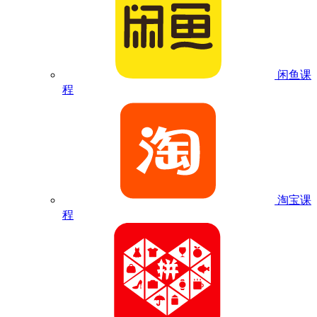
闲鱼课
程
淘宝课
程