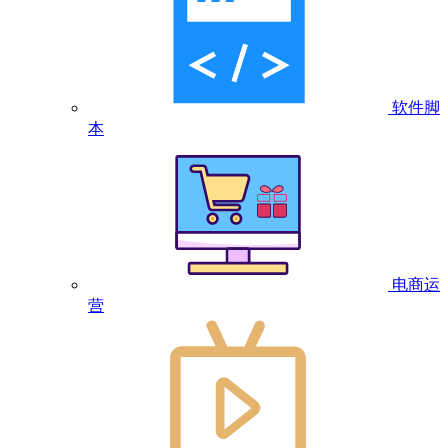
软件脚
本
电商运
营