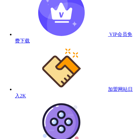
VIP会员
免
费下载
加盟网站
日
入2K