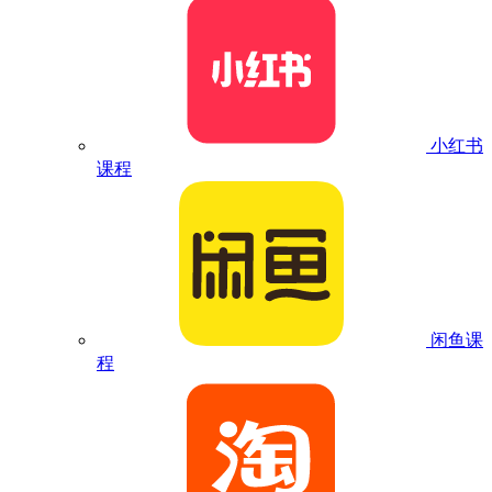
小红书
课程
闲鱼课
程