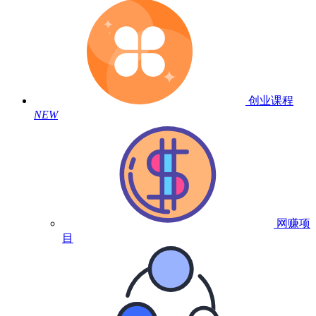
创业课程
NEW
网赚项
目