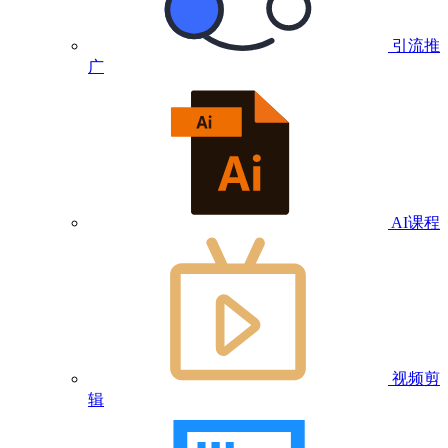
引流推
广
AI课程
视频剪
辑