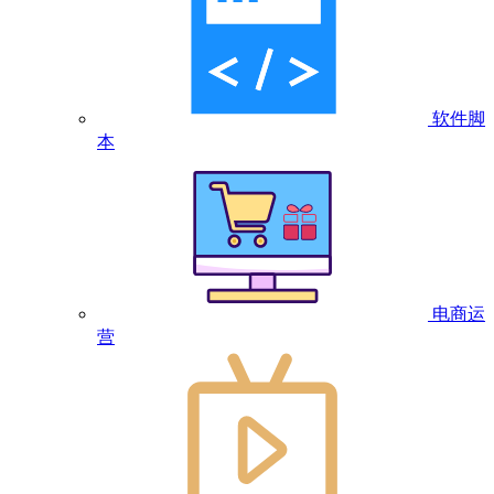
软件脚
本
电商运
营