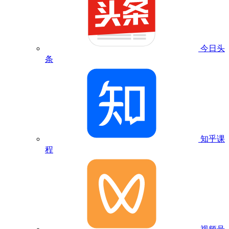
今日头
条
知乎课
程