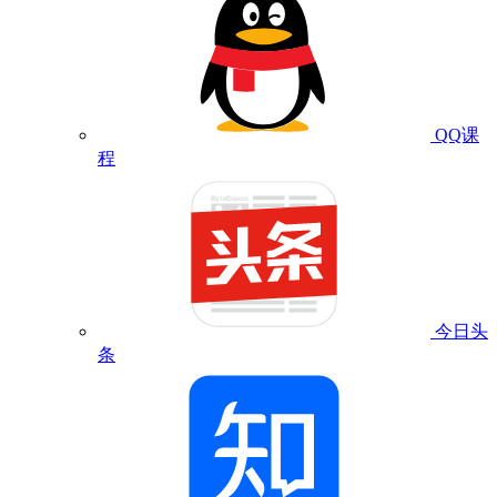
QQ课
程
今日头
条