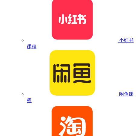
小红书
课程
闲鱼课
程