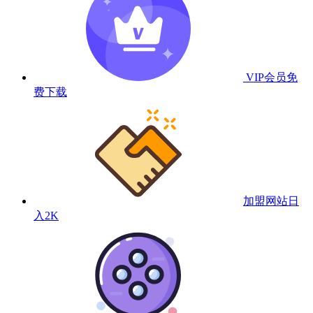
VIP会员
免
费下载
加盟网站
日
入2K