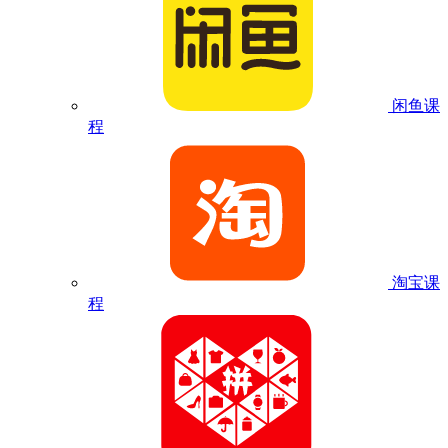
闲鱼课
程
淘宝课
程