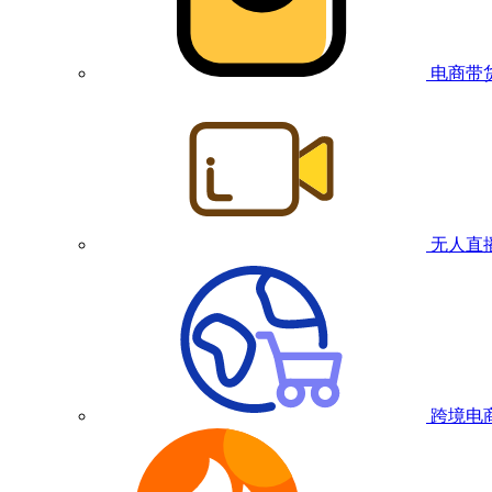
电商带
无人直
跨境电