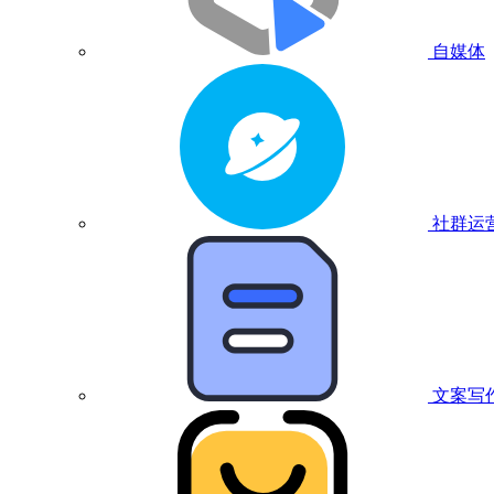
自媒体
社群运
文案写