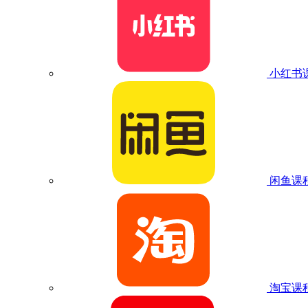
小红书
闲鱼课
淘宝课