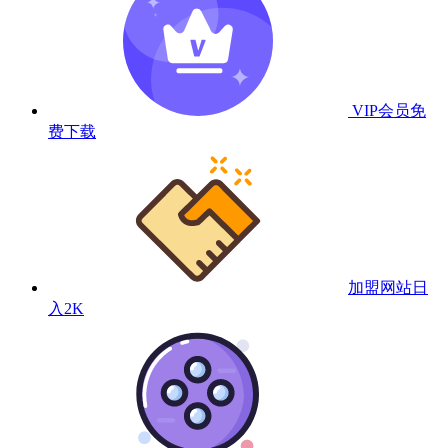
VIP会员
免
费下载
加盟网站
日
入2K