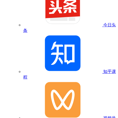
今日头
条
知乎课
程