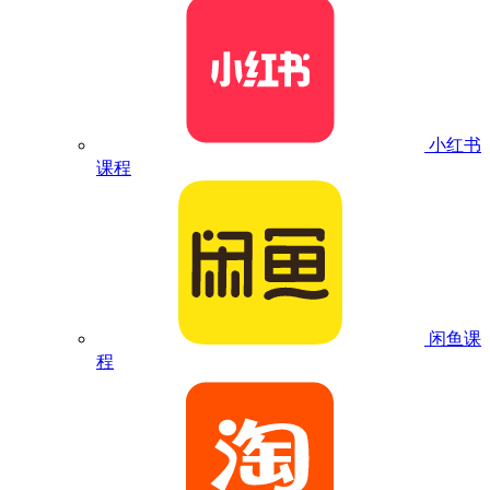
小红书
课程
闲鱼课
程