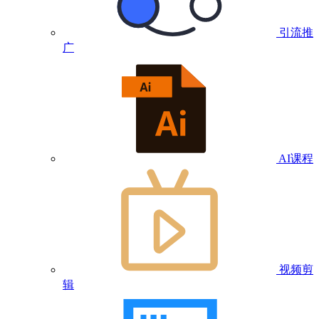
引流推
广
AI课程
视频剪
辑