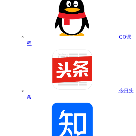
QQ课
程
今日头
条