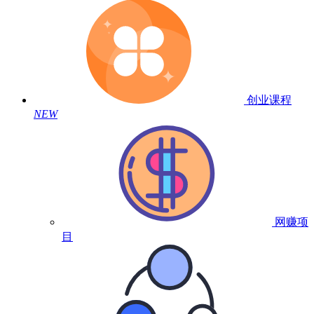
创业课程
NEW
网赚项
目