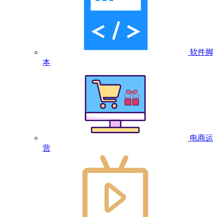
软件脚
本
电商运
营