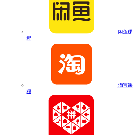
闲鱼课
程
淘宝课
程