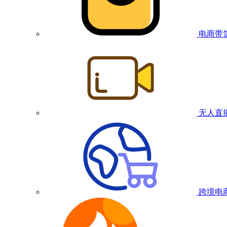
电商带
无人直
跨境电