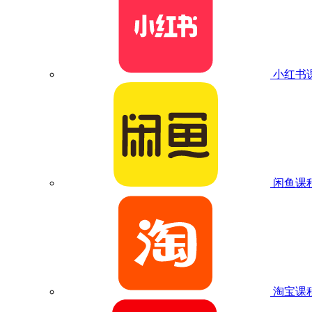
小红书
闲鱼课
淘宝课