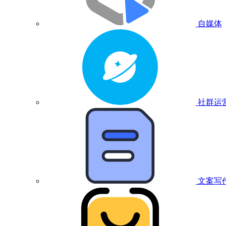
自媒体
社群运
文案写