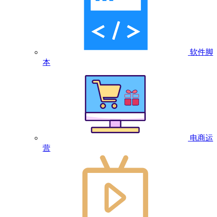
软件脚
本
电商运
营