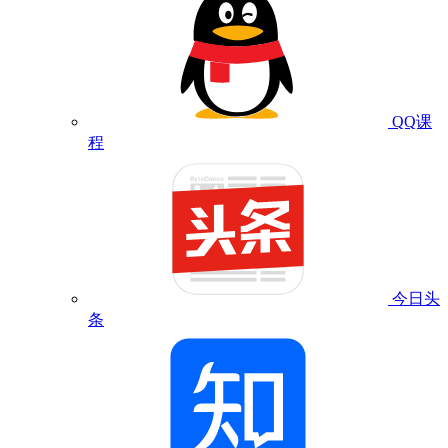
QQ课
程
今日头
条