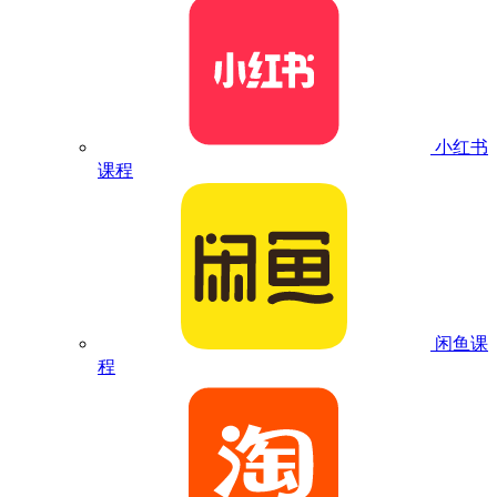
小红书
课程
闲鱼课
程