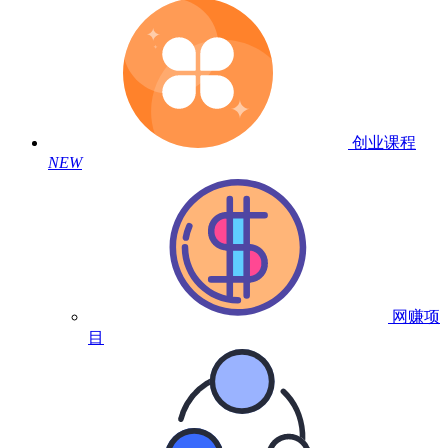
创业课程
NEW
网赚项
目