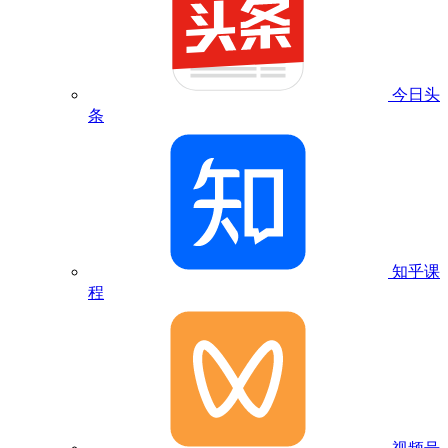
今日头
条
知乎课
程