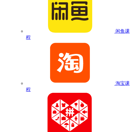
闲鱼课
程
淘宝课
程