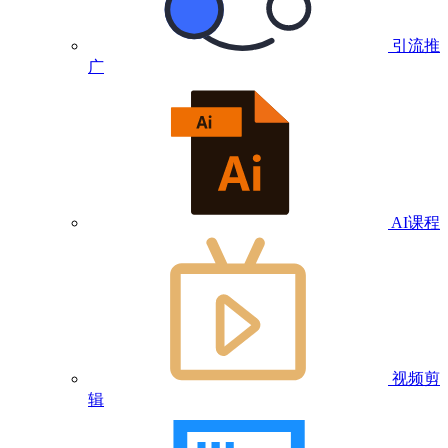
引流推
广
AI课程
视频剪
辑