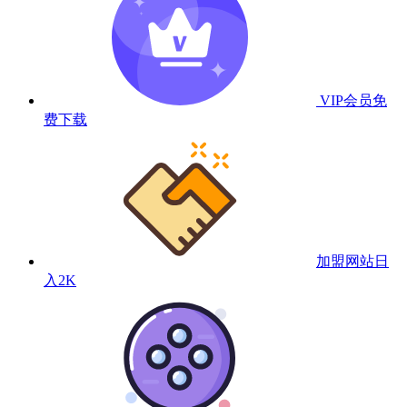
VIP会员
免
费下载
加盟网站
日
入2K