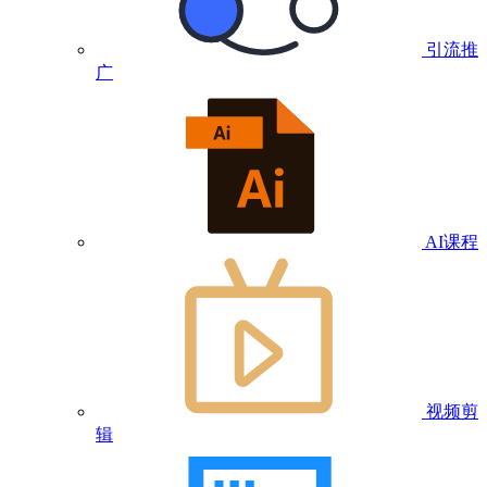
引流推
广
AI课程
视频剪
辑