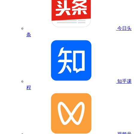
今日头
条
知乎课
程