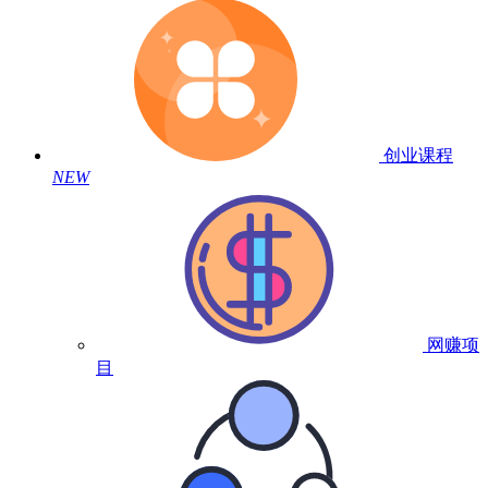
创业课程
NEW
网赚项
目