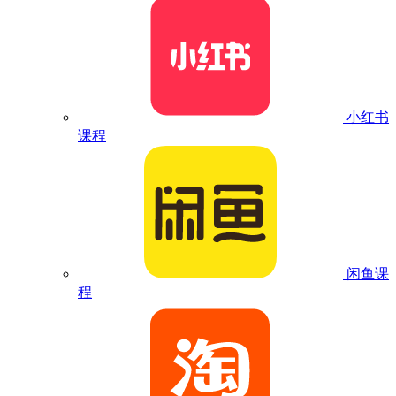
小红书
课程
闲鱼课
程