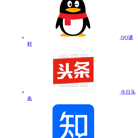
QQ课
程
今日头
条