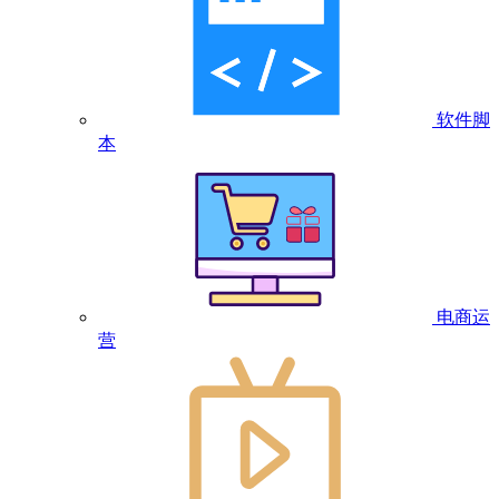
软件脚
本
电商运
营