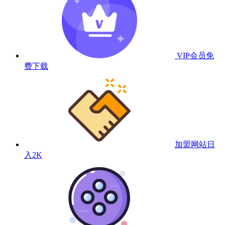
VIP会员
免
费下载
加盟网站
日
入2K