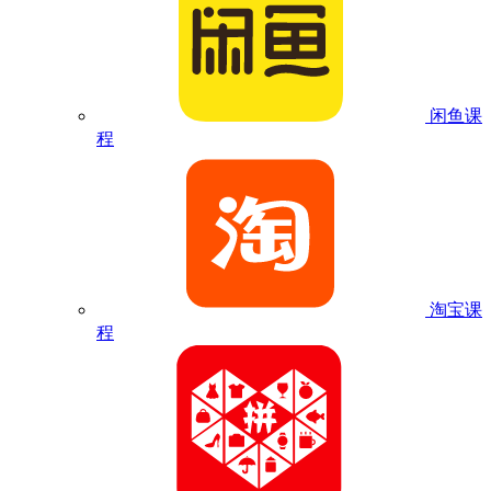
闲鱼课
程
淘宝课
程