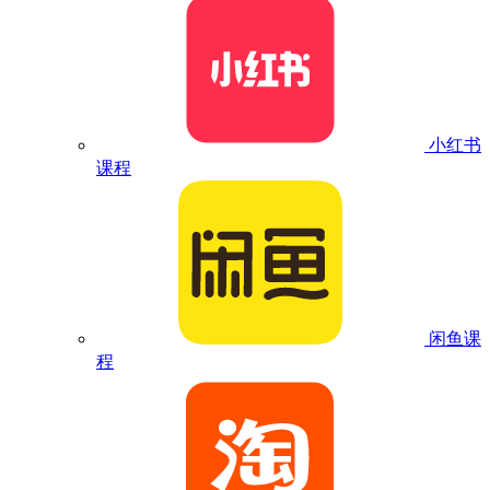
小红书
课程
闲鱼课
程