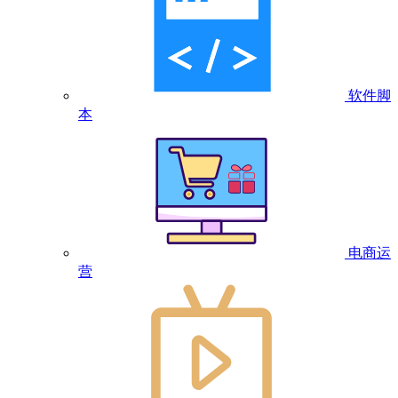
软件脚
本
电商运
营