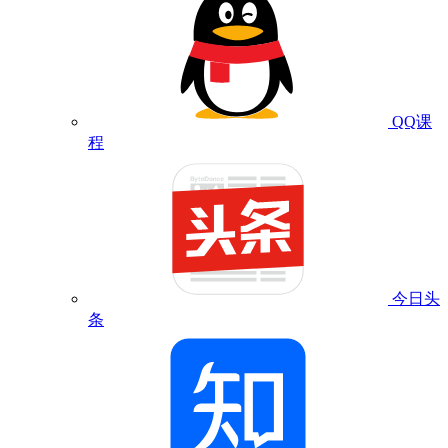
QQ课
程
今日头
条