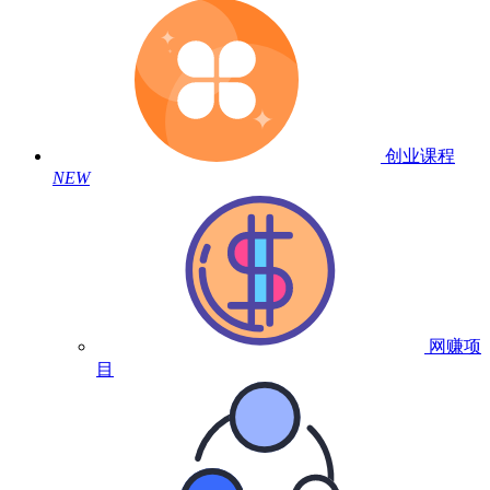
创业课程
NEW
网赚项
目