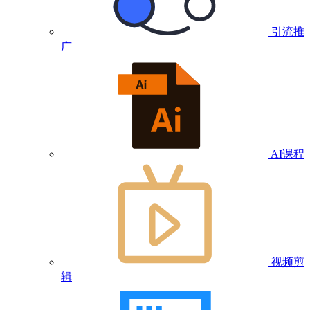
引流推
广
AI课程
视频剪
辑