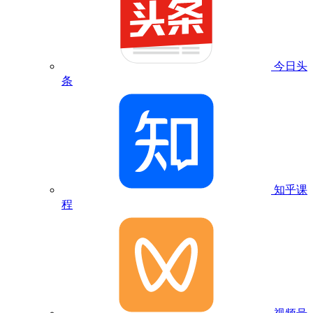
今日头
条
知乎课
程