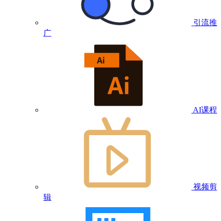
引流推
广
AI课程
视频剪
辑