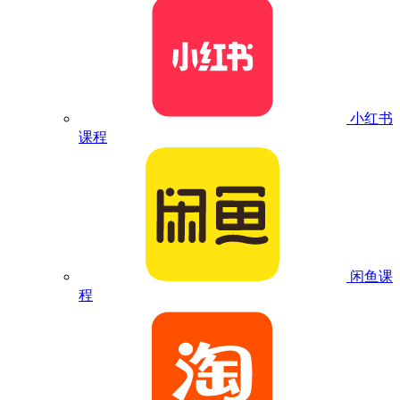
小红书
课程
闲鱼课
程