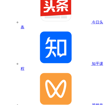
今日头
条
知乎课
程