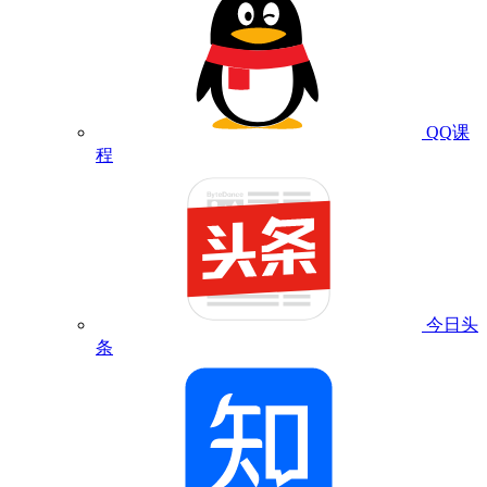
QQ课
程
今日头
条