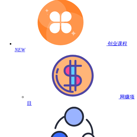
创业课程
NEW
网赚项
目