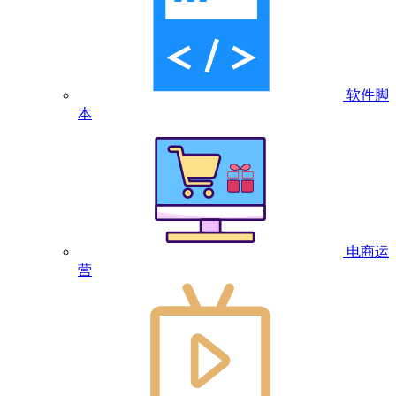
软件脚
本
电商运
营