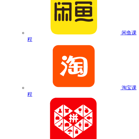
闲鱼课
程
淘宝课
程