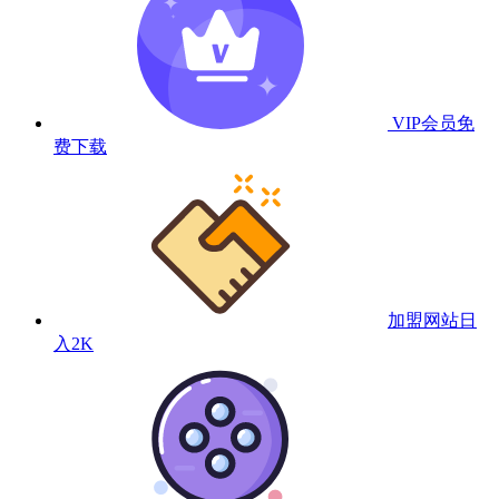
VIP会员
免
费下载
加盟网站
日
入2K