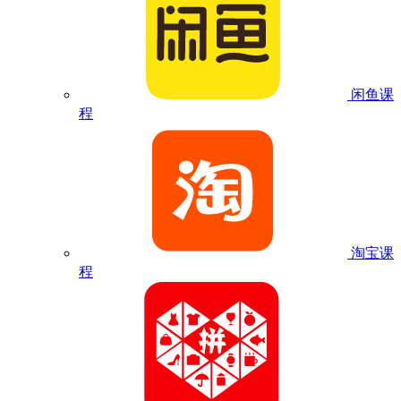
闲鱼课
程
淘宝课
程