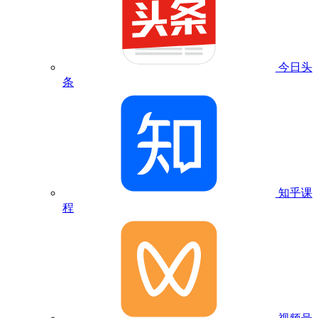
今日头
条
知乎课
程