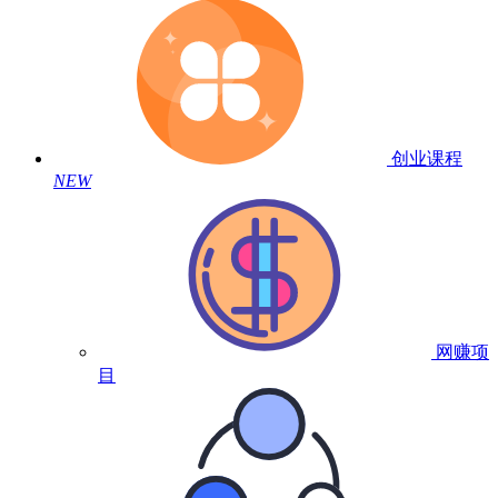
创业课程
NEW
网赚项
目