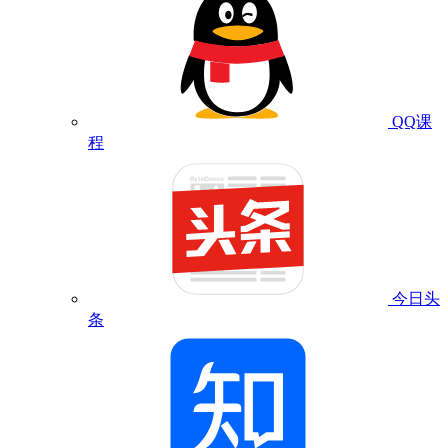
QQ课
程
今日头
条