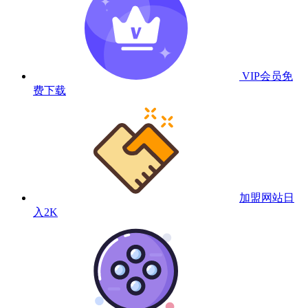
VIP会员
免
费下载
加盟网站
日
入2K