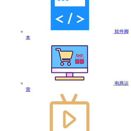
软件脚
本
电商运
营