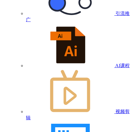
引流推
广
AI课程
视频剪
辑