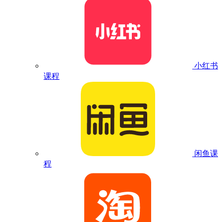
小红书
课程
闲鱼课
程