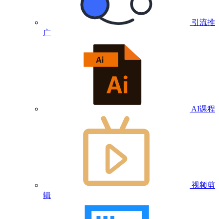
引流推
广
AI课程
视频剪
辑