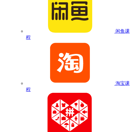
闲鱼课
程
淘宝课
程