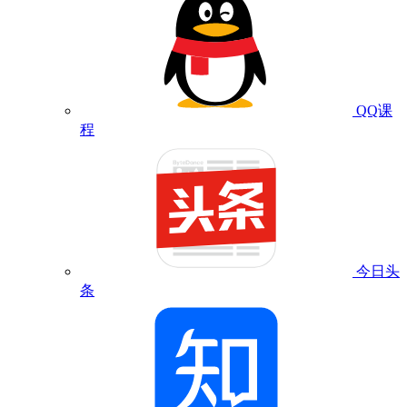
QQ课
程
今日头
条