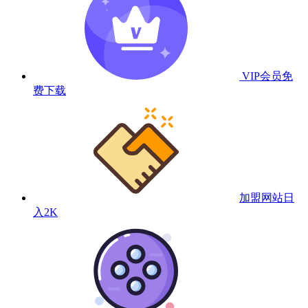
VIP会员
免
费下载
加盟网站
日
入2K