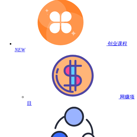
创业课程
NEW
网赚项
目