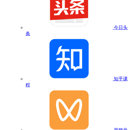
今日头
条
知乎课
程