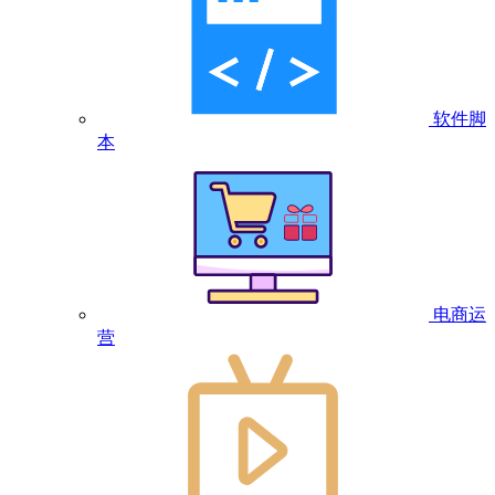
软件脚
本
电商运
营