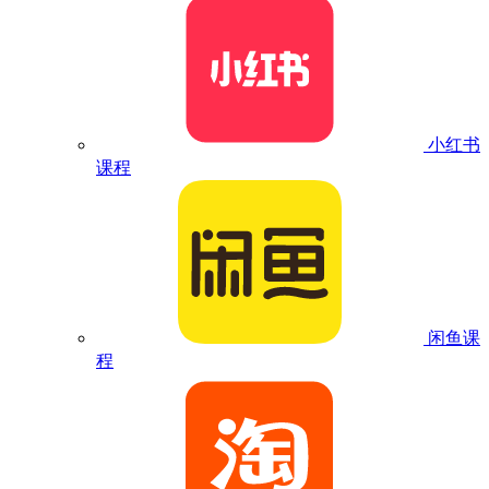
小红书
课程
闲鱼课
程