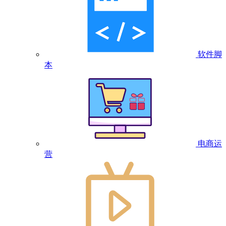
软件脚
本
电商运
营