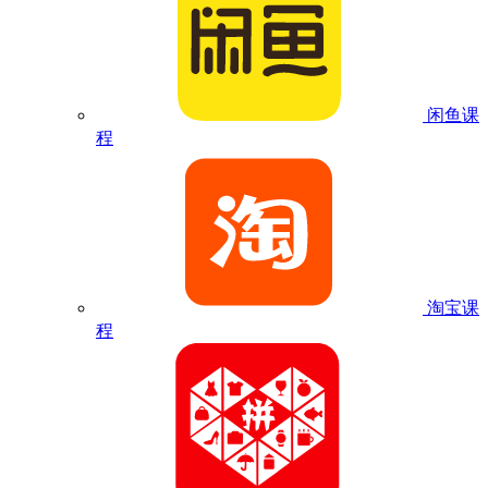
闲鱼课
程
淘宝课
程