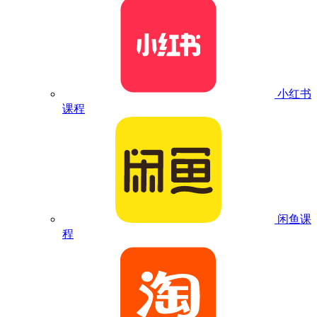
小红书
课程
闲鱼课
程