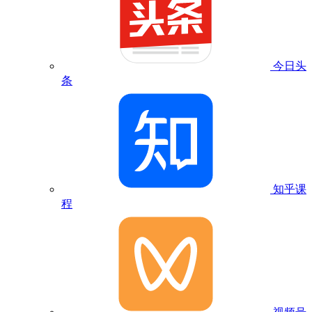
今日头
条
知乎课
程