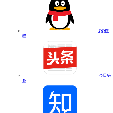
QQ课
程
今日头
条