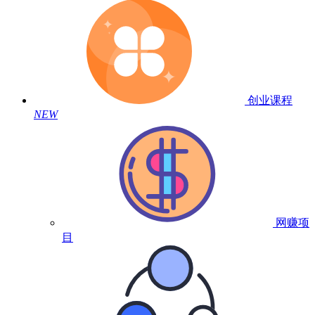
创业课程
NEW
网赚项
目