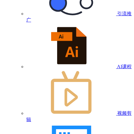
引流推
广
AI课程
视频剪
辑