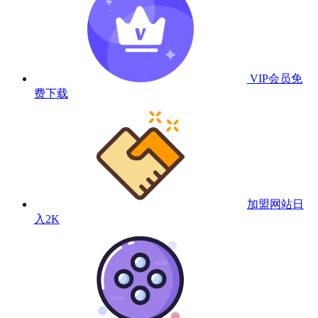
VIP会员
免
费下载
加盟网站
日
入2K