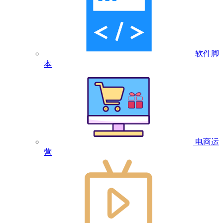
软件脚
本
电商运
营