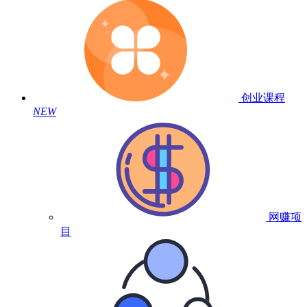
创业课程
NEW
网赚项
目