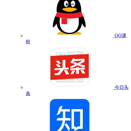
QQ课
程
今日头
条