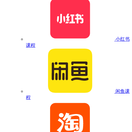
小红书
课程
闲鱼课
程