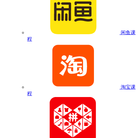
闲鱼课
程
淘宝课
程