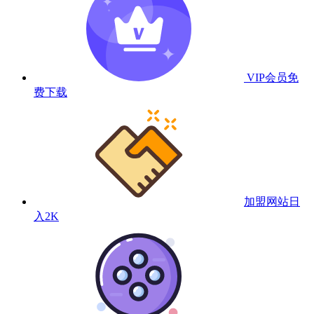
VIP会员
免
费下载
加盟网站
日
入2K