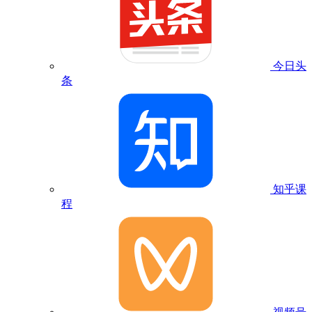
今日头
条
知乎课
程