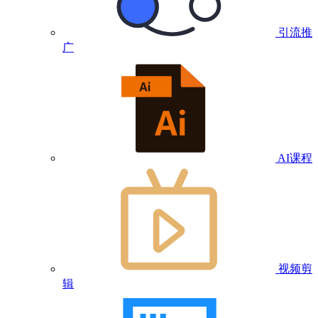
引流推
广
AI课程
视频剪
辑