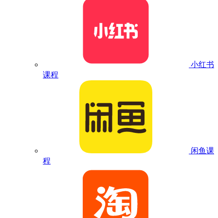
小红书
课程
闲鱼课
程