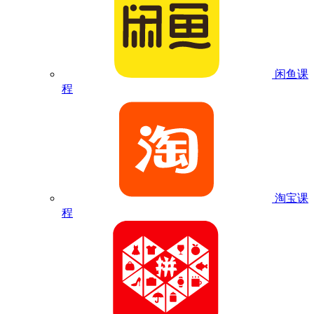
闲鱼课
程
淘宝课
程