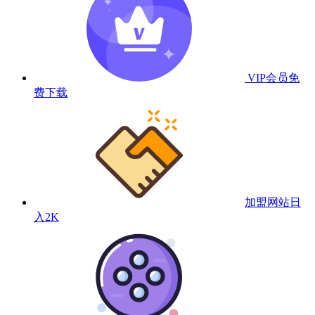
VIP会员
免
费下载
加盟网站
日
入2K