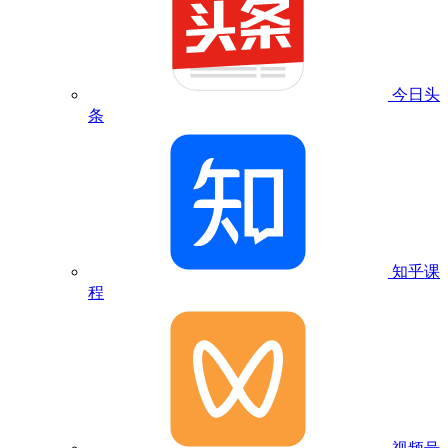
今日头
条
知乎课
程