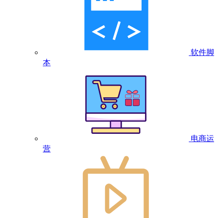
软件脚
本
电商运
营