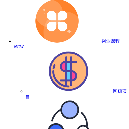
创业课程
NEW
网赚项
目