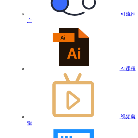
引流推
广
AI课程
视频剪
辑