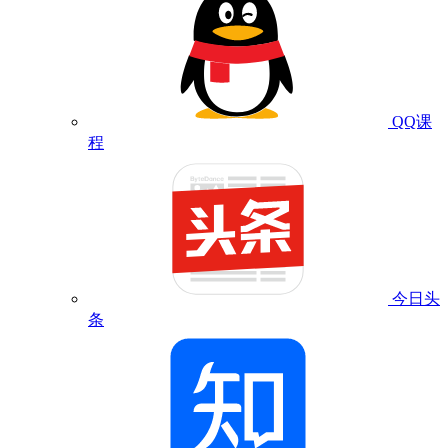
QQ课
程
今日头
条