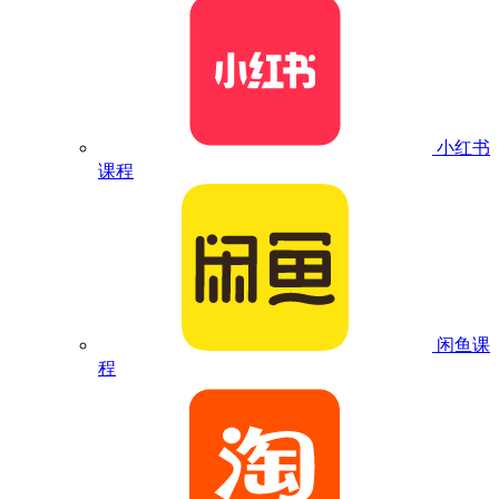
小红书
课程
闲鱼课
程