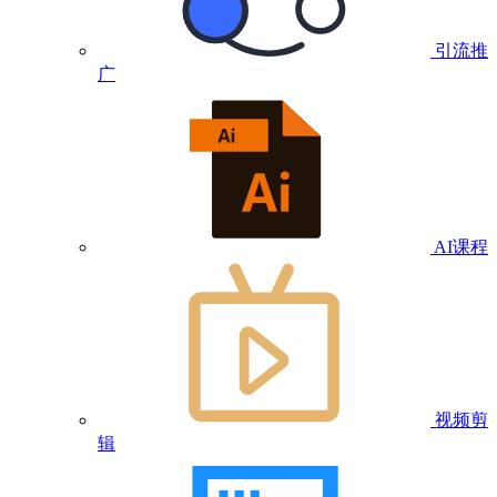
引流推
广
AI课程
视频剪
辑