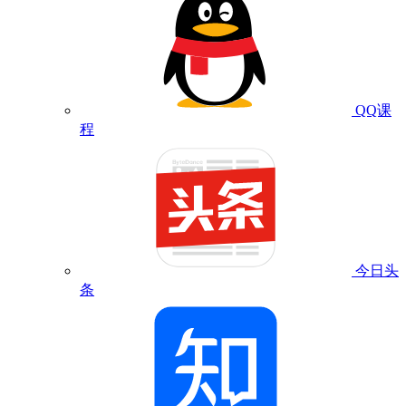
QQ课
程
今日头
条