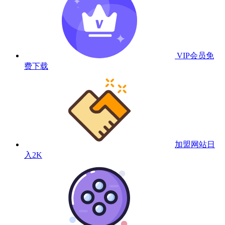
VIP会员
免
费下载
加盟网站
日
入2K