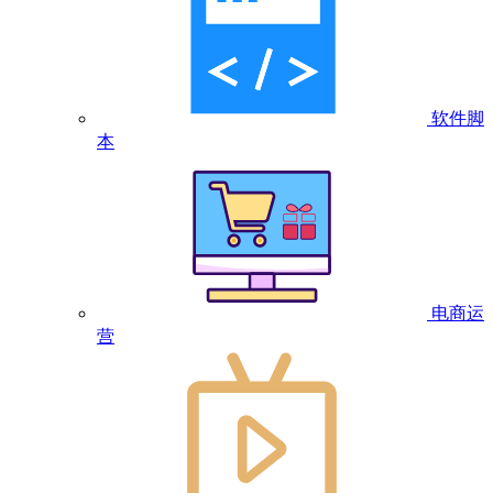
软件脚
本
电商运
营