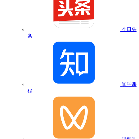
今日头
条
知乎课
程