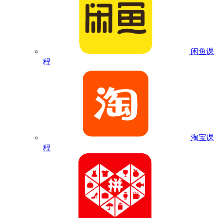
闲鱼课
程
淘宝课
程