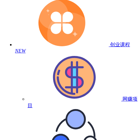
创业课程
NEW
网赚项
目