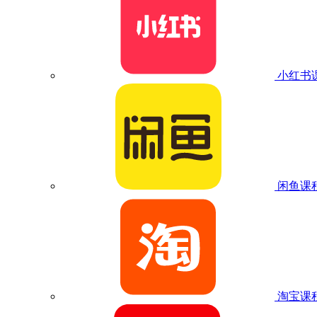
小红书
闲鱼课
淘宝课