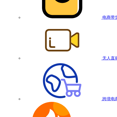
电商带
无人直
跨境电