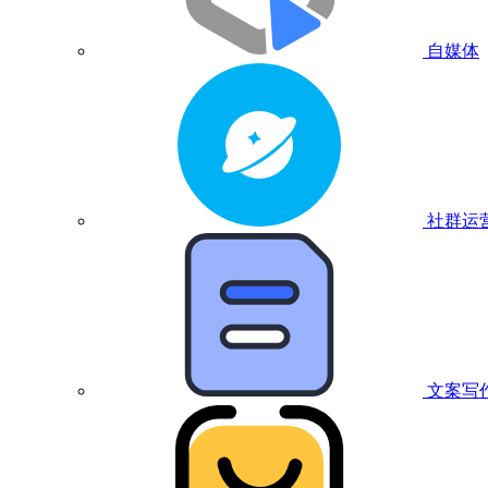
自媒体
社群运
文案写