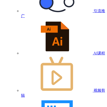
引流推
广
AI课程
视频剪
辑