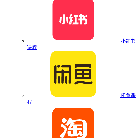
小红书
课程
闲鱼课
程