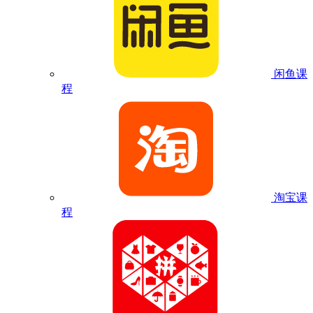
闲鱼课
程
淘宝课
程