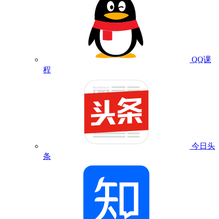
QQ课
程
今日头
条