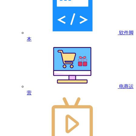
软件脚
本
电商运
营