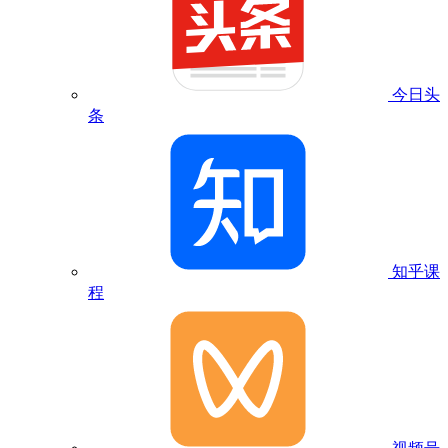
今日头
条
知乎课
程