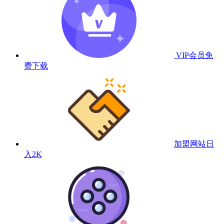
VIP会员
免
费下载
加盟网站
日
入2K