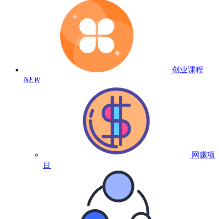
创业课程
NEW
网赚项
目