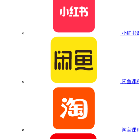
小红书
闲鱼课
淘宝课