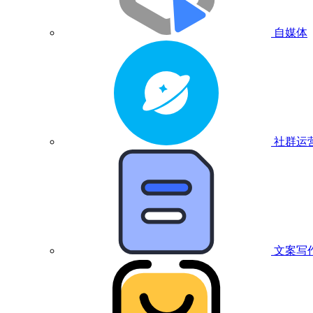
自媒体
社群运
文案写