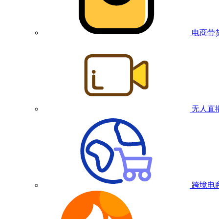
电商带
无人直
跨境电