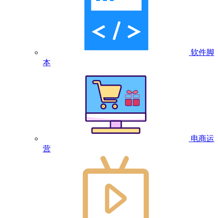
软件脚
本
电商运
营