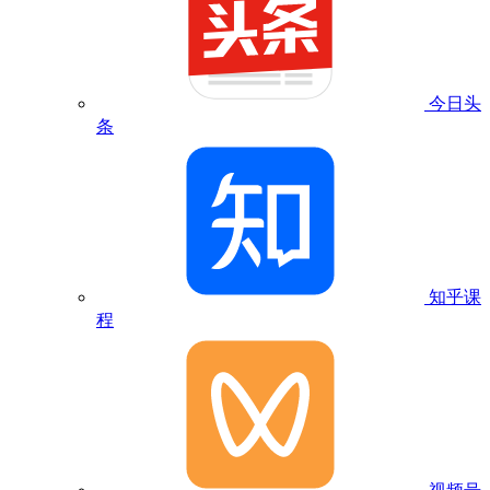
今日头
条
知乎课
程