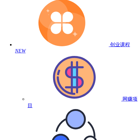
创业课程
NEW
网赚项
目