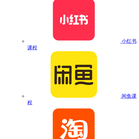
小红书
课程
闲鱼课
程