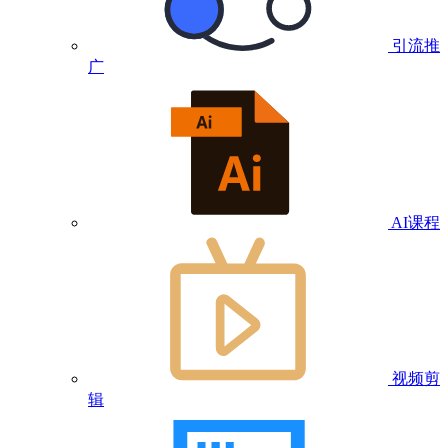
引流推
广
AI课程
视频剪
辑