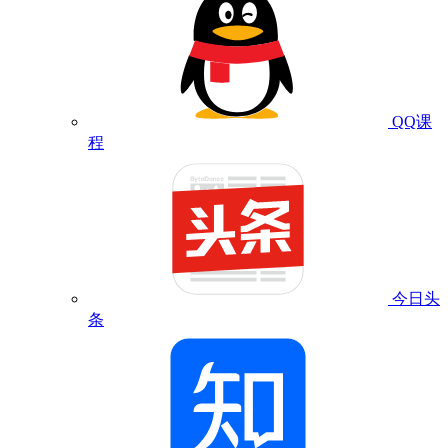
QQ课
程
今日头
条