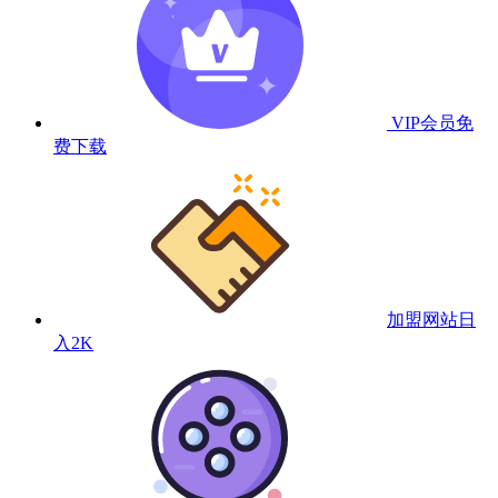
VIP会员
免
费下载
加盟网站
日
入2K