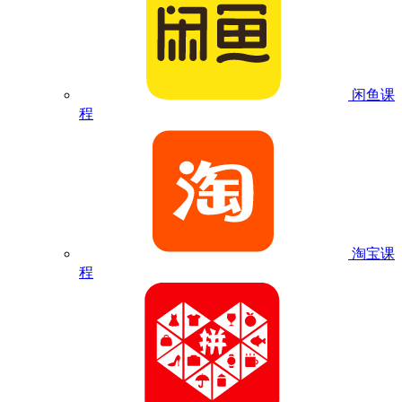
闲鱼课
程
淘宝课
程