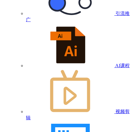
引流推
广
AI课程
视频剪
辑