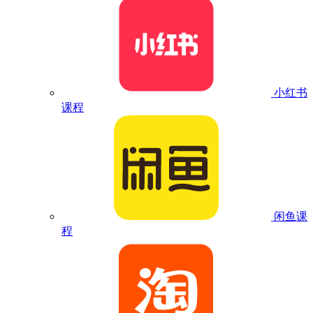
小红书
课程
闲鱼课
程