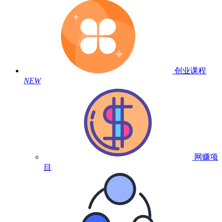
创业课程
NEW
网赚项
目