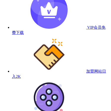
VIP会员
免
费下载
加盟网站
日
入2K