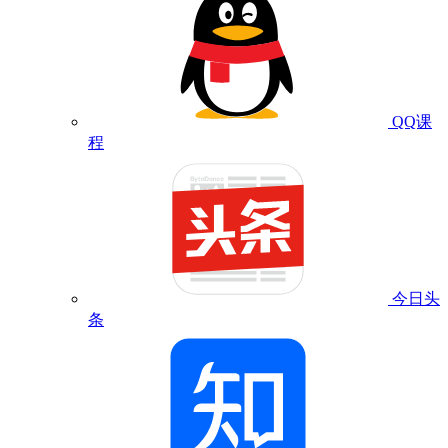
QQ课
程
今日头
条