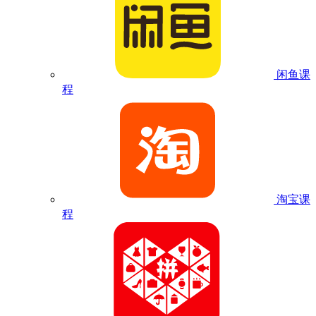
闲鱼课
程
淘宝课
程