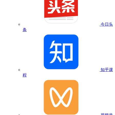
今日头
条
知乎课
程