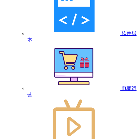
软件脚
本
电商运
营