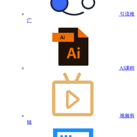
引流推
广
AI课程
视频剪
辑