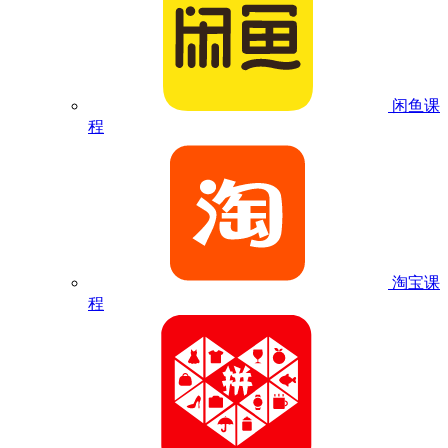
闲鱼课
程
淘宝课
程