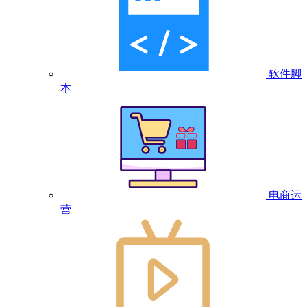
软件脚
本
电商运
营