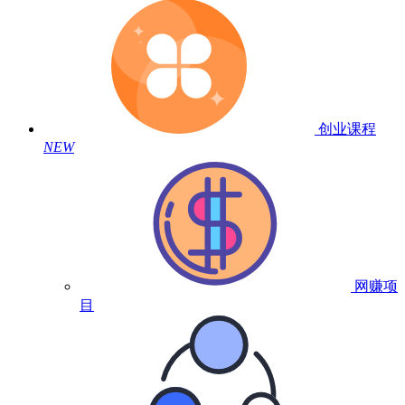
创业课程
NEW
网赚项
目