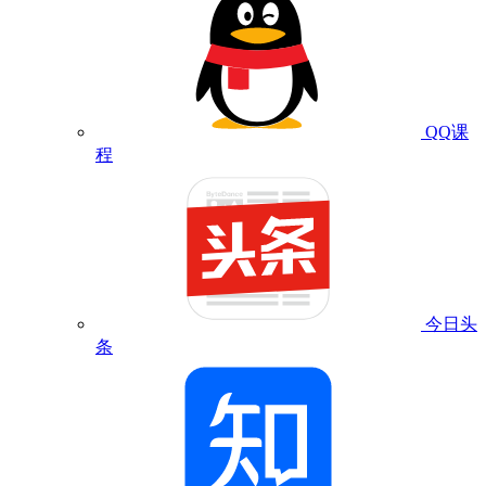
QQ课
程
今日头
条