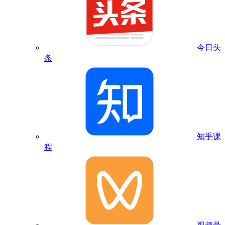
今日头
条
知乎课
程