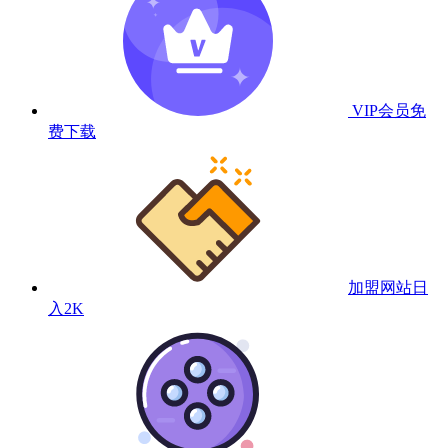
VIP会员
免
费下载
加盟网站
日
入2K