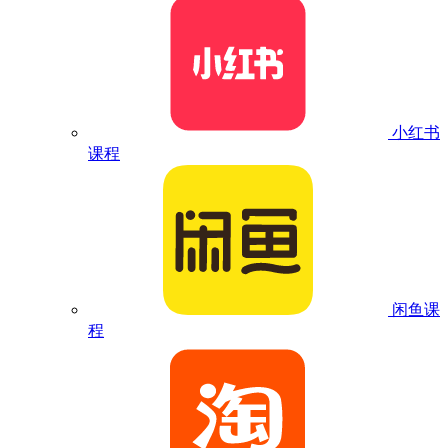
小红书
课程
闲鱼课
程