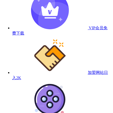
VIP会员
免
费下载
加盟网站
日
入2K