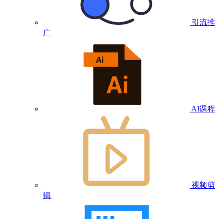
引流推
广
AI课程
视频剪
辑