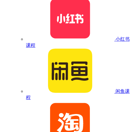
小红书
课程
闲鱼课
程