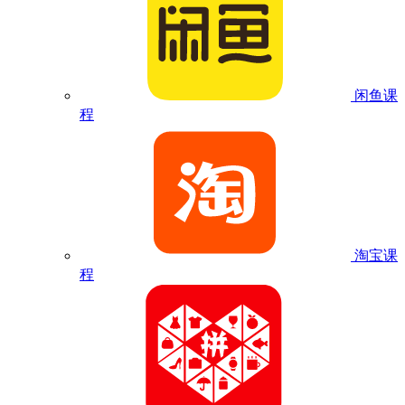
闲鱼课
程
淘宝课
程