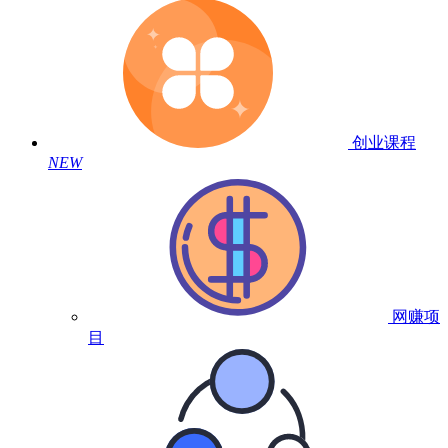
创业课程
NEW
网赚项
目