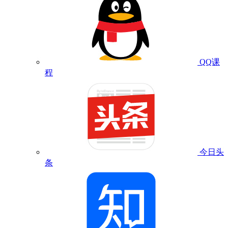
QQ课
程
今日头
条