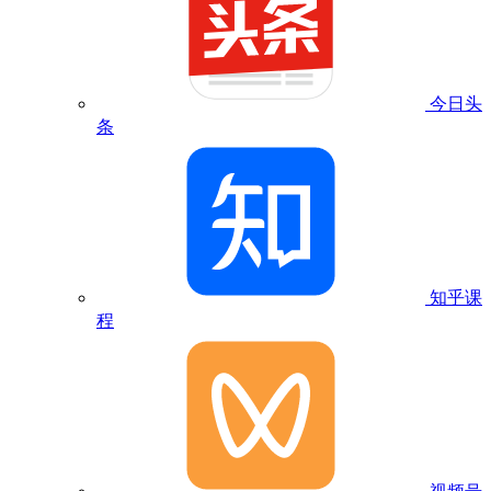
今日头
条
知乎课
程