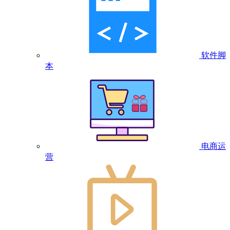
软件脚
本
电商运
营