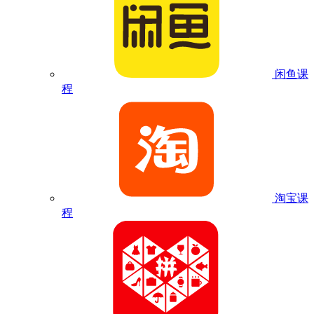
闲鱼课
程
淘宝课
程