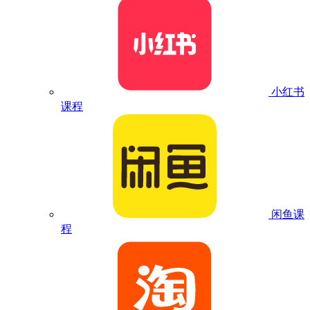
小红书
课程
闲鱼课
程