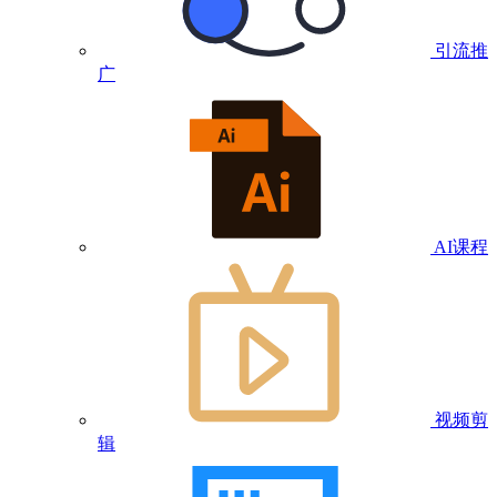
引流推
广
AI课程
视频剪
辑