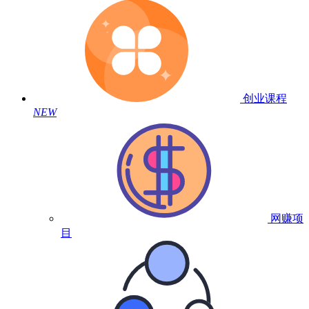
创业课程
NEW
网赚项
目