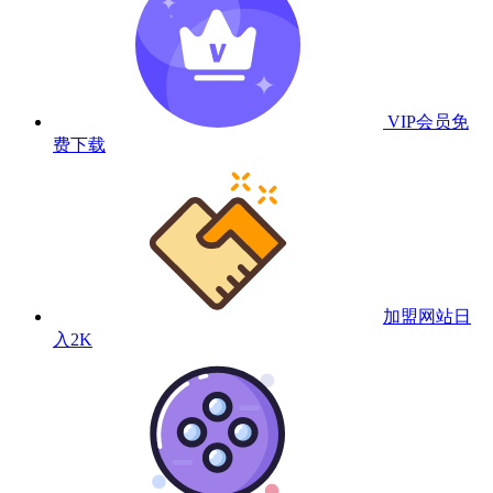
VIP会员
免
费下载
加盟网站
日
入2K