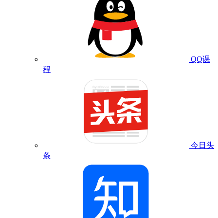
QQ课
程
今日头
条