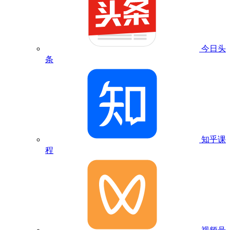
今日头
条
知乎课
程