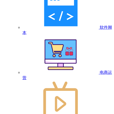
软件脚
本
电商运
营