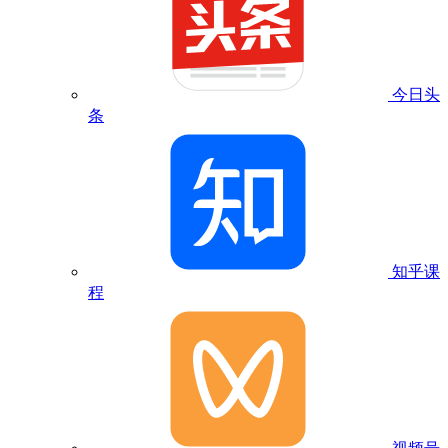
今日头
条
知乎课
程