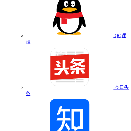
QQ课
程
今日头
条