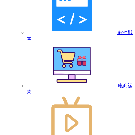
软件脚
本
电商运
营