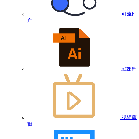
引流推
广
AI课程
视频剪
辑