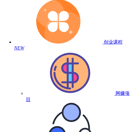
创业课程
NEW
网赚项
目