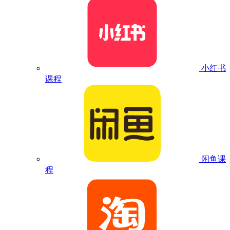
小红书
课程
闲鱼课
程