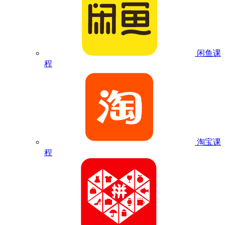
闲鱼课
程
淘宝课
程