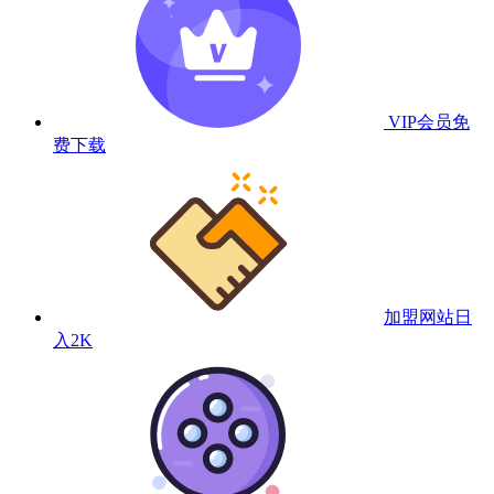
VIP会员
免
费下载
加盟网站
日
入2K