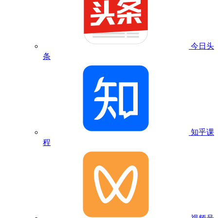
今日头
条
知乎课
程