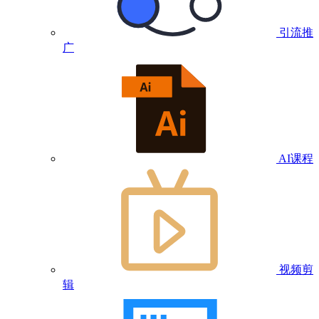
引流推
广
AI课程
视频剪
辑