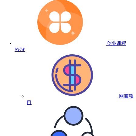
创业课程
NEW
网赚项
目