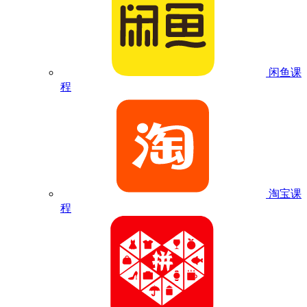
闲鱼课
程
淘宝课
程