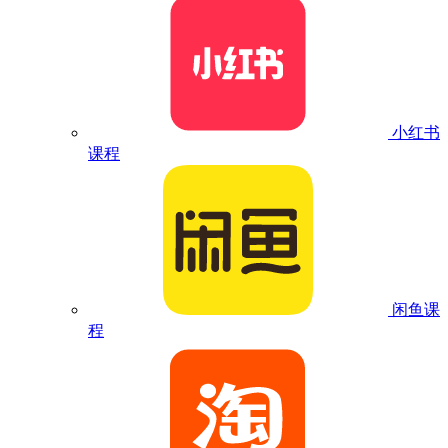
小红书
课程
闲鱼课
程