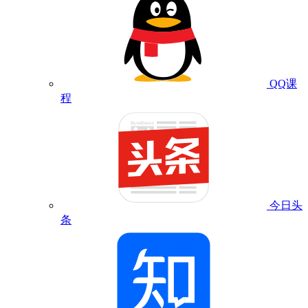
QQ课
程
今日头
条