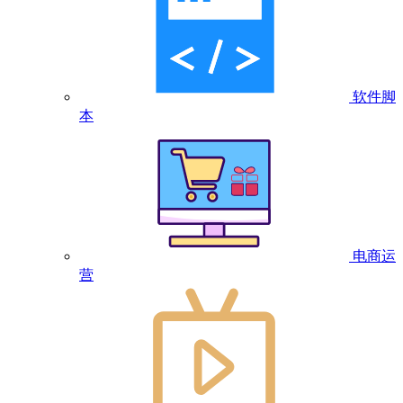
软件脚
本
电商运
营