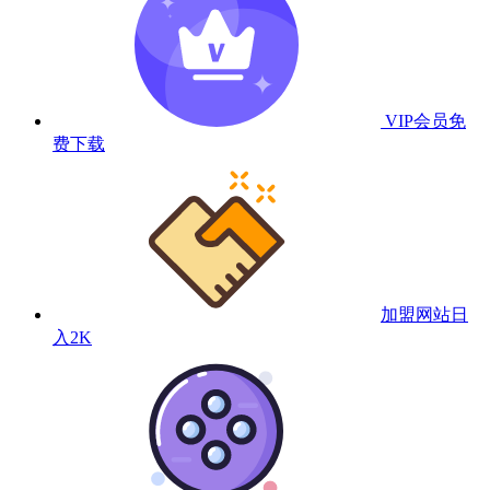
VIP会员
免
费下载
加盟网站
日
入2K