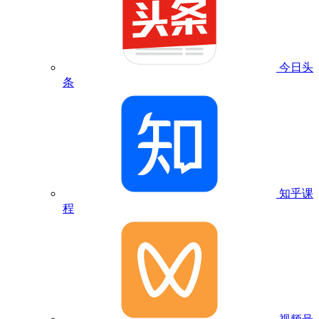
今日头
条
知乎课
程