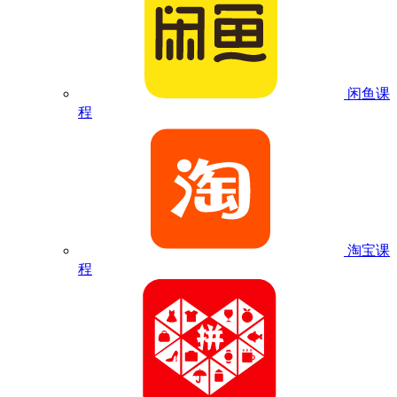
闲鱼课
程
淘宝课
程