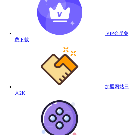
VIP会员
免
费下载
加盟网站
日
入2K