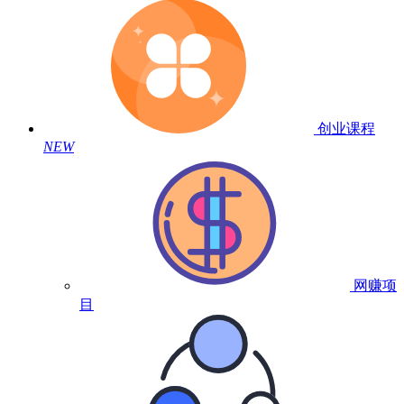
创业课程
NEW
网赚项
目