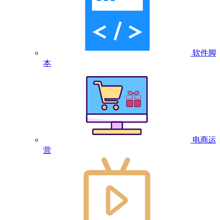
软件脚
本
电商运
营