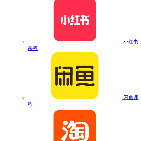
小红书
课程
闲鱼课
程