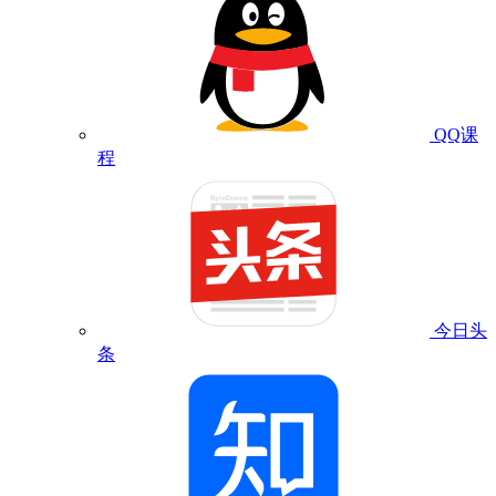
QQ课
程
今日头
条