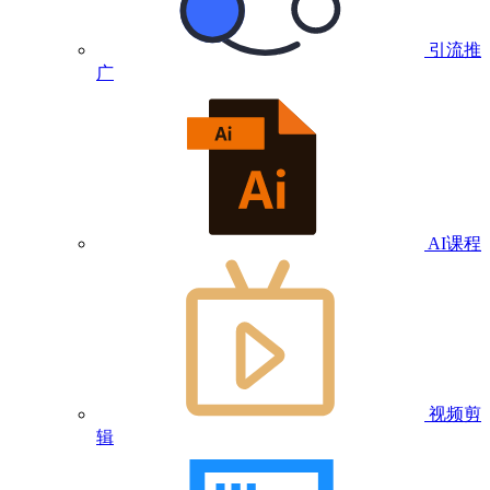
引流推
广
AI课程
视频剪
辑