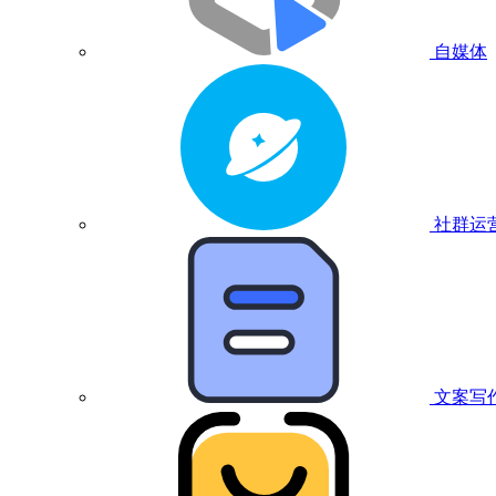
自媒体
社群运
文案写