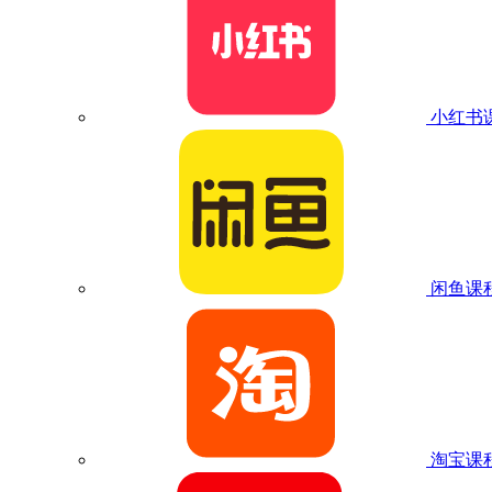
小红书
闲鱼课
淘宝课