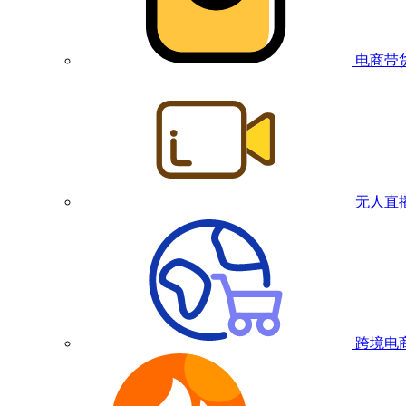
电商带
无人直
跨境电