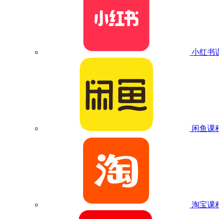
小红书
闲鱼课
淘宝课