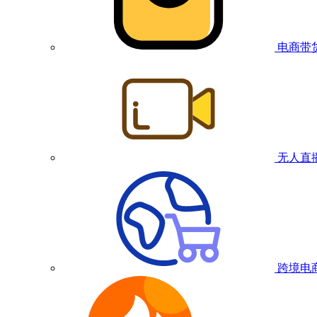
电商带
无人直
跨境电