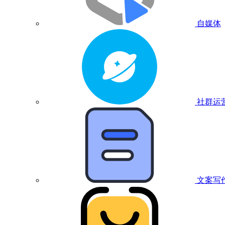
自媒体
社群运
文案写