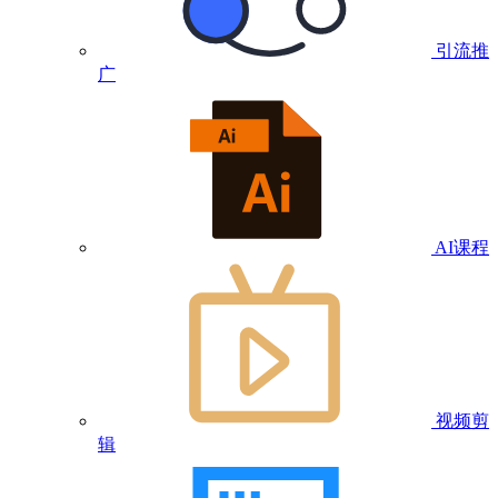
引流推
广
AI课程
视频剪
辑