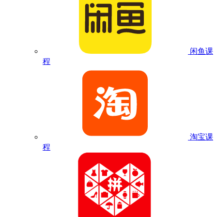
闲鱼课
程
淘宝课
程