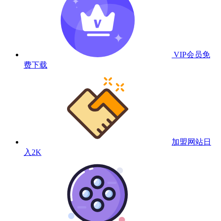
VIP会员
免
费下载
加盟网站
日
入2K