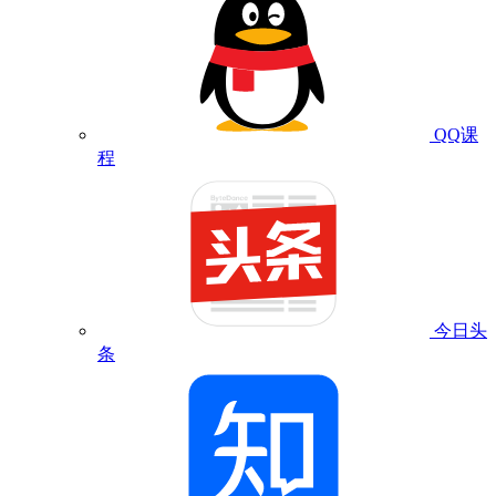
QQ课
程
今日头
条