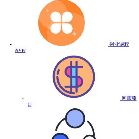
创业课程
NEW
网赚项
目