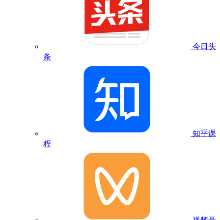
今日头
条
知乎课
程