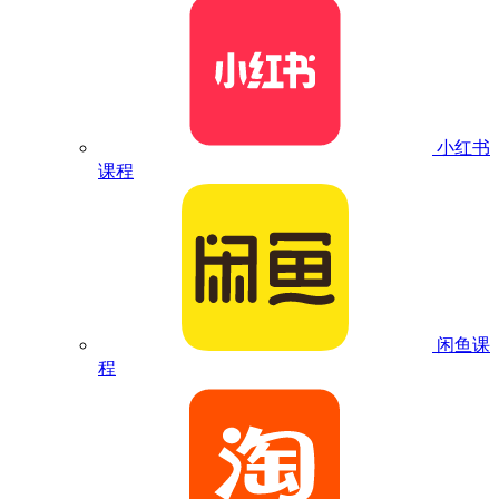
小红书
课程
闲鱼课
程