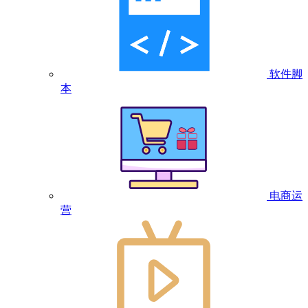
软件脚
本
电商运
营