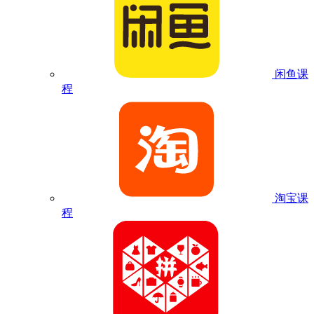
闲鱼课
程
淘宝课
程