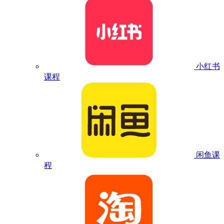
小红书
课程
闲鱼课
程