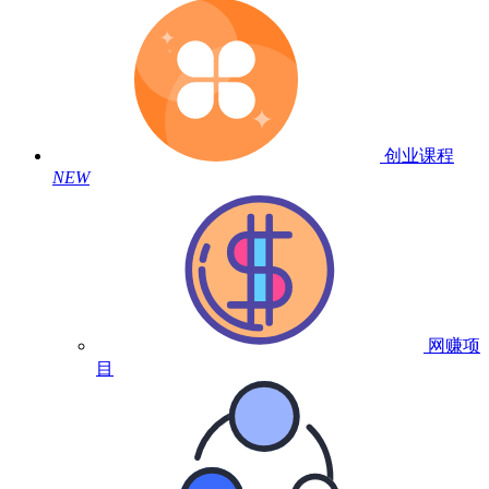
创业课程
NEW
网赚项
目