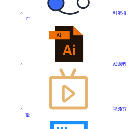
引流推
广
AI课程
视频剪
辑