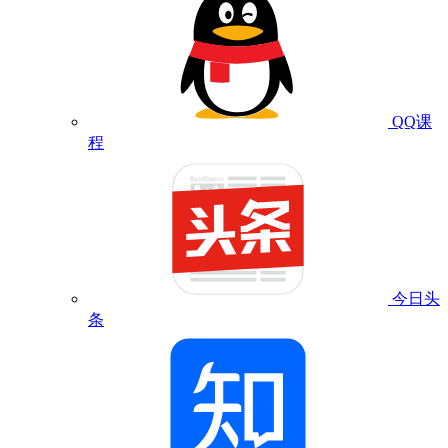
QQ课
程
今日头
条