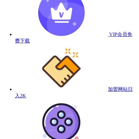
VIP会员
免
费下载
加盟网站
日
入2K