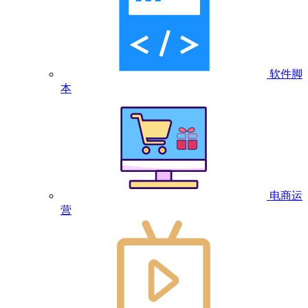
软件脚
本
电商运
营