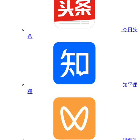
今日头
条
知乎课
程