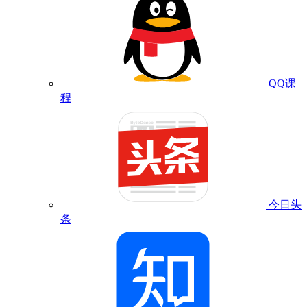
QQ课
程
今日头
条