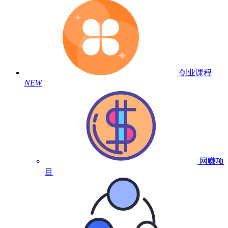
创业课程
NEW
网赚项
目