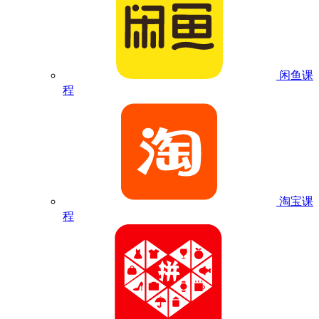
闲鱼课
程
淘宝课
程