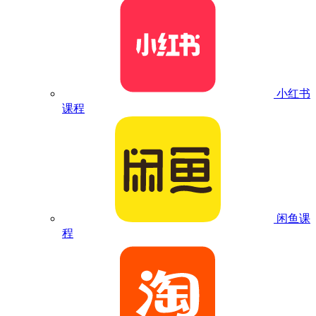
小红书
课程
闲鱼课
程