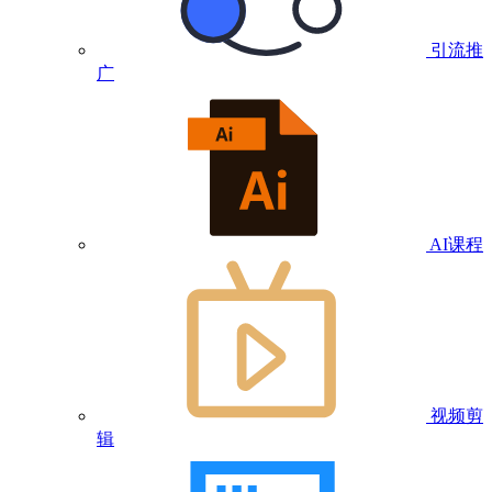
引流推
广
AI课程
视频剪
辑