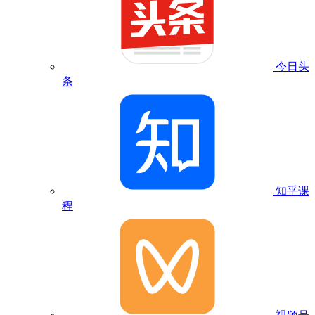
今日头
条
知乎课
程