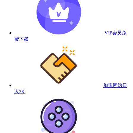
VIP会员
免
费下载
加盟网站
日
入2K