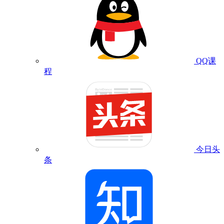
QQ课
程
今日头
条