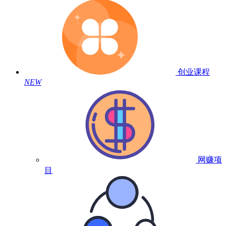
创业课程
NEW
网赚项
目