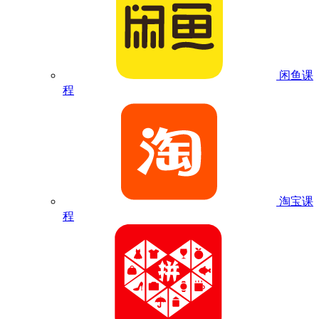
闲鱼课
程
淘宝课
程