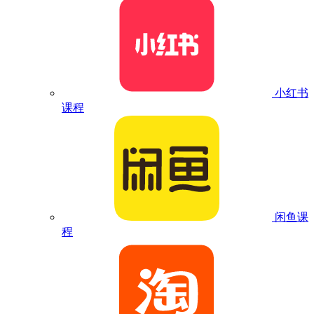
小红书
课程
闲鱼课
程