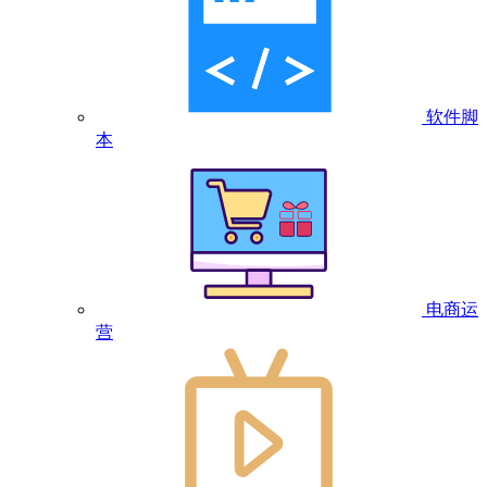
软件脚
本
电商运
营