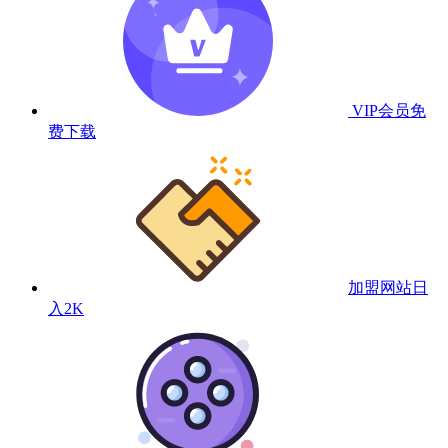
VIP会员
免
费下载
加盟网站
日
入2K