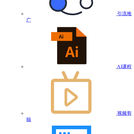
引流推
广
AI课程
视频剪
辑