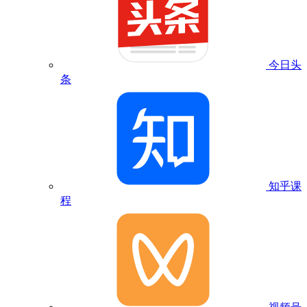
今日头
条
知乎课
程