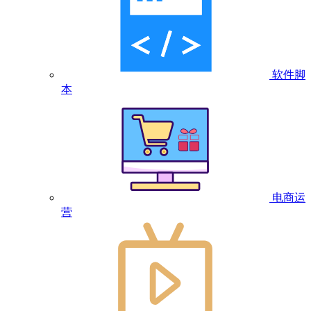
软件脚
本
电商运
营