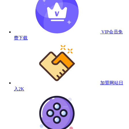
VIP会员
免
费下载
加盟网站
日
入2K