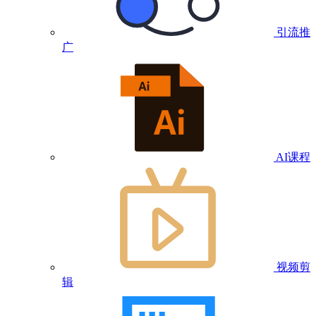
引流推
广
AI课程
视频剪
辑