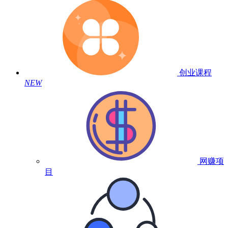
创业课程
NEW
网赚项
目