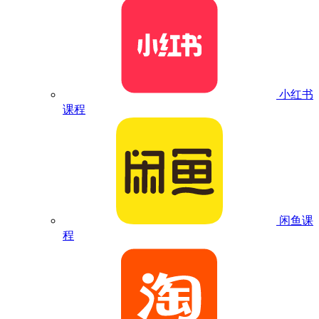
小红书
课程
闲鱼课
程