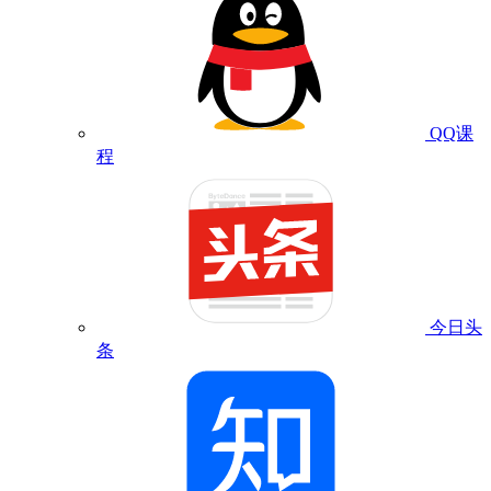
QQ课
程
今日头
条