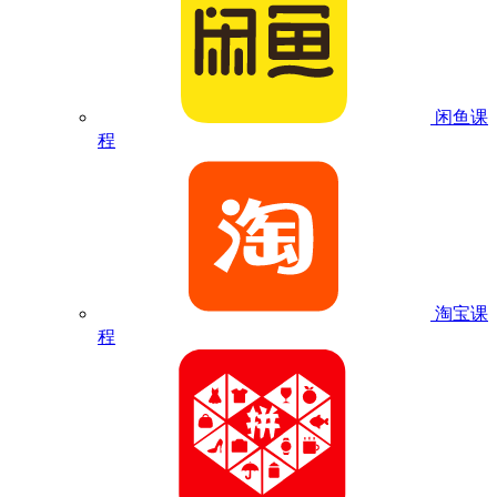
闲鱼课
程
淘宝课
程