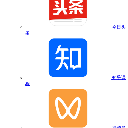
今日头
条
知乎课
程