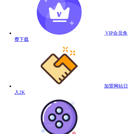
VIP会员
免
费下载
加盟网站
日
入2K