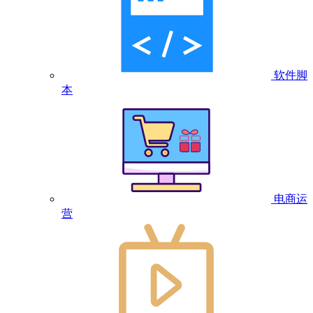
软件脚
本
电商运
营