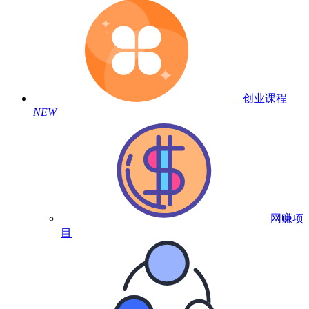
创业课程
NEW
网赚项
目