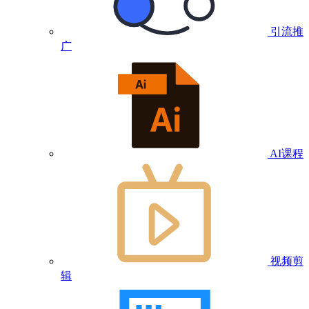
引流推
广
AI课程
视频剪
辑