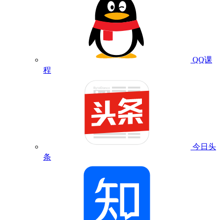
QQ课
程
今日头
条