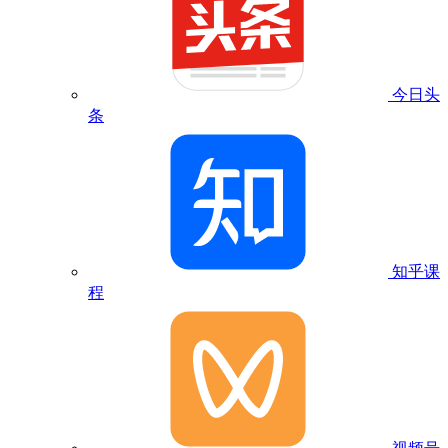
今日头
条
知乎课
程