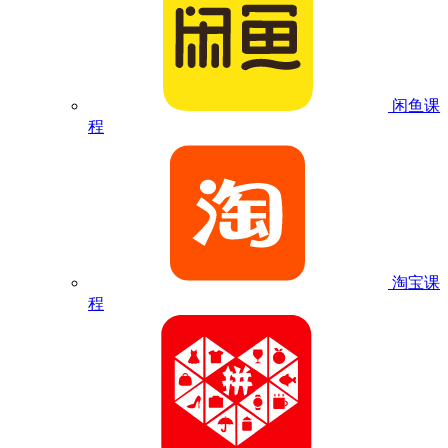
闲鱼课
程
淘宝课
程