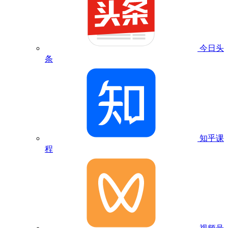
今日头
条
知乎课
程