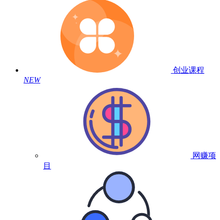
创业课程
NEW
网赚项
目