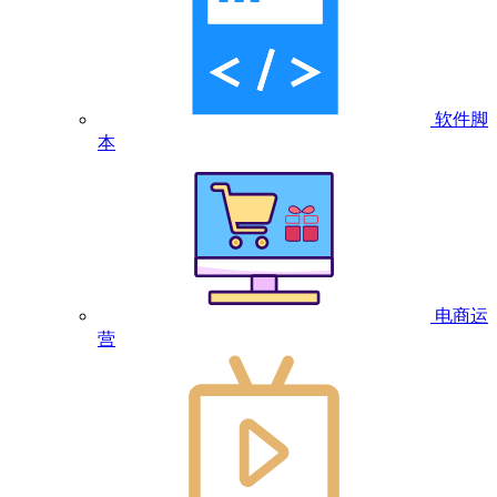
软件脚
本
电商运
营