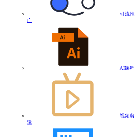
引流推
广
AI课程
视频剪
辑