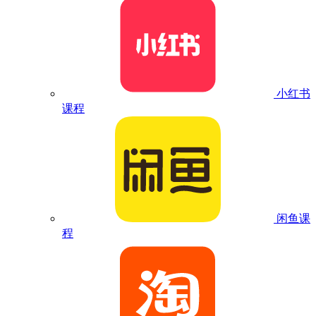
小红书
课程
闲鱼课
程