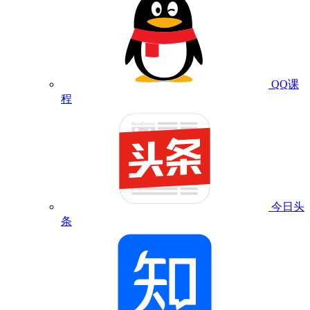
QQ课
程
今日头
条