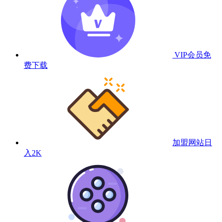
VIP会员
免
费下载
加盟网站
日
入2K