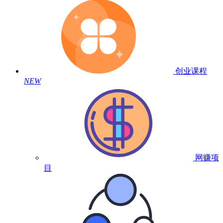
创业课程
NEW
网赚项
目