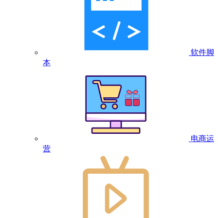
软件脚
本
电商运
营