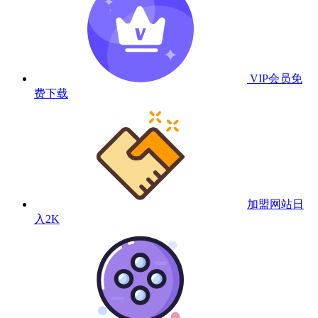
VIP会员
免
费下载
加盟网站
日
入2K