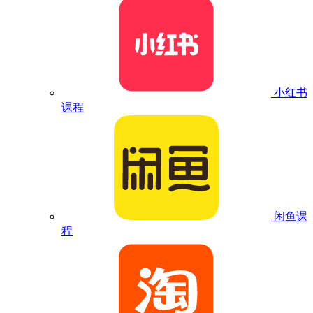
小红书
课程
闲鱼课
程