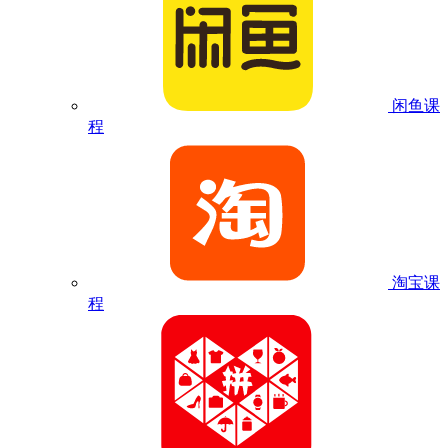
闲鱼课
程
淘宝课
程