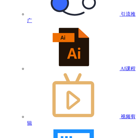
引流推
广
AI课程
视频剪
辑