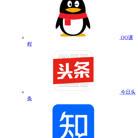
QQ课
程
今日头
条