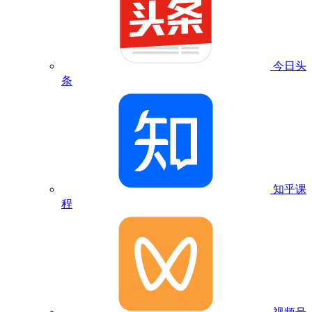
今日头
条
知乎课
程